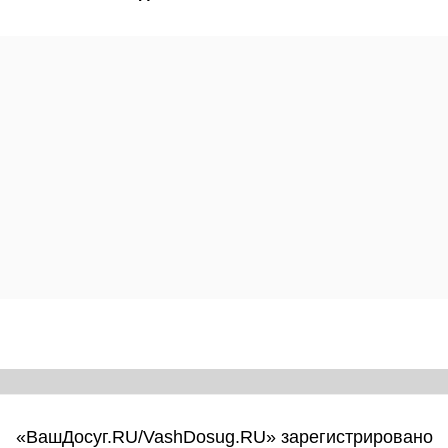
«ВашДосуг.RU/VashDosug.RU» зарегистрировано