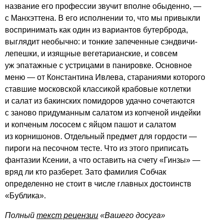
название его профессии звучит вполне обыденно, —
с Манхэттена. В его исполнении то, что мы привыкли
воспринимать как один из вариантов бутерброда,
выглядит необычно: и тонкие запеченные сэндвичи-
лепешки, и изящные вегетарианские, и совсем
уж эпатажные с устрицами в панировке. Основное
меню — от Константина Ивлева, стараниями которого
ставшие московской классикой крабовые котлетки
и салат из бакинских помидоров удачно сочетаются
с заново придуманным салатом из копченой индейки
и копченым лососем с яйцом пашот и салатом
из корнишонов. Отдельный предмет для гордости —
пироги на песочном тесте. Что из этого приписать
фантазии Ксении, а что оставить на счету «Гинзы» —
вряд ли кто разберет. Зато фамилия Собчак
определенно не стоит в числе главных достоинств
«Бублика».
Полный
текст рецензии
«Вашего досуга»