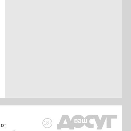
18+
 от