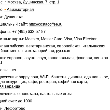
с: г. Москва, Душинская, 7, стр. 1
о:
•
Авиамоторная
а:
Душинская
иальный сайт:
http://costacoffee.ru
ефоны:
+7 (495) 632-57-87
итные карты: Maestro, Master Card, Visa, Visa Electron
я:
английская
,
вегетарианская
,
европейская
,
итальянская
,
ейное меню
,
низкокалорийная
,
русская
ка: европоп, лаунж, соул, танцевальная, фоновая, хип-хоп
B
овка: нет
дложения:
happy hour
,
Wi-Fi
,
банкеты
,
диваны
,
еда навынос
,
для некурящих
,
кафе, ресторан
,
кофейная карта
,
яя веранда
лечения:
кинопоказы
,
настольные игры
ний счет:
до 1000
н:
Лефортово