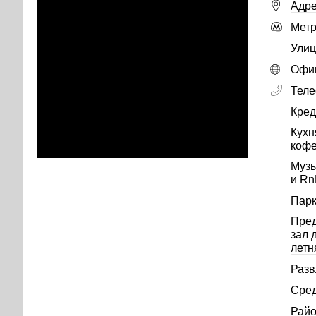
Адре
Метр
Улиц
Офиц
Тел
Кред
Кухн
коф
Музы
и Rn
Парк
Пре
зал 
летн
Разв
Сред
Райо