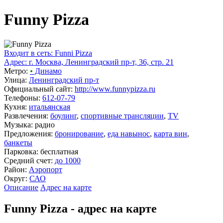
Funny Pizza
Входит в сеть: Funni Pizza
Адрес: г. Москва, Ленинградский пр-т, 36, стр. 21
Метро:
•
Динамо
Улица:
Ленинградский пр-т
Официальный сайт:
http://www.funnypizza.ru
Телефоны:
612-07-79
Кухня:
итальянская
Развлечения:
боулинг
,
спортивные трансляции
,
TV
Музыка: радио
Предложения:
бронирование
,
еда навынос
,
карта вин
,
банкеты
Парковка: бесплатная
Средний счет:
до 1000
Район:
Аэропорт
Округ:
САО
Описание
Адрес на карте
Funny Pizza - адрес на карте