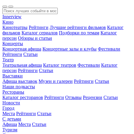
Innerview
Кино
Кинотеатры
Рейтинги
Лучшие рейтинги фильмов
Каталог
фильмов
Каталог сериалов
Подборки по темам
Каталог
персон
Обзоры и статьи
Концерты
Концертная афиша
Концертные залы и клубы
Фестивали
Рейтинги
Статьи
Театр
Театральная афиша
Каталог театров
Фестивали
Каталог
персон
Рейтинги
Статьи
Выставки
Афиша выставок
Музеи и галереи
Рейтинги
Статьи
Наши подкасты
Рестораны
Каталог ресторанов
Рейтинги
Отзывы
Рецензии
Статьи
Новости
Город
Места
Рейтинги
Статьи
С детьми
Афиша
Места
Статьи
Туризм