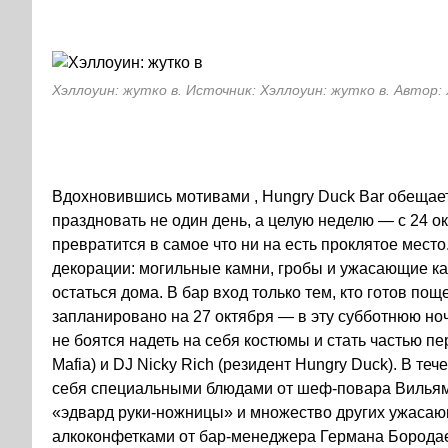
Хэллоуин: жутко в. Источник: Хэллоуин: жутко в. Автор:
Вдохновившись мотивами , Hungry Duck Bar обещает
праздновать не один день, а целую неделю — с 24 о
превратится в самое что ни на есть проклятое мест
декорации: могильные камни, гробы и ужасающие к
остаться дома. В бар вход только тем, кто готов п
запланировано на 27 октября — в эту субботнюю но
не боятся надеть на себя костюмы и стать частью п
Mafia) и DJ Nicky Rich (резидент Hungry Duck). В т
себя специальными блюдами от шеф-повара Вильяма
«эдвард руки-ножницы» и множество других ужасаю
алкоконфетками от бар-менеджера Германа Борода