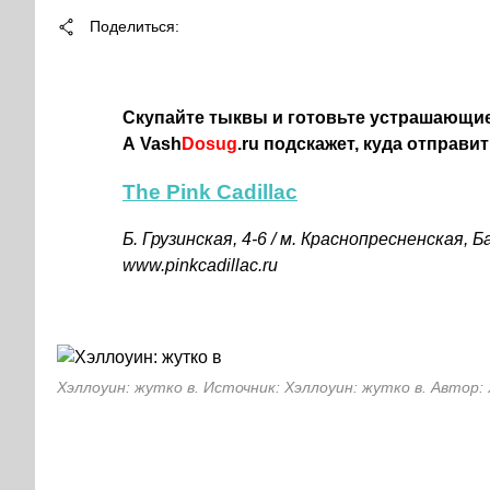
Поделиться
Скупайте тыквы и готовьте устрашающие
А Vash
Dosug
.ru подскажет, куда отправи
The Pink Cadillac
Б. Грузинская,
4-6 /
м. Краснопресненская, Ба
www.pinkcadillac.ru
Хэллоуин: жутко в. Источник: Хэллоуин: жутко в. Автор: