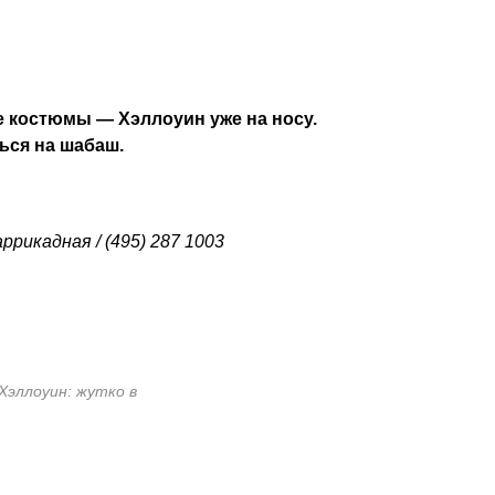
 костюмы — Хэллоуин уже на носу.
ться на шабаш.
ррикадная / (495) 287 1003
 Хэллоуин: жутко в