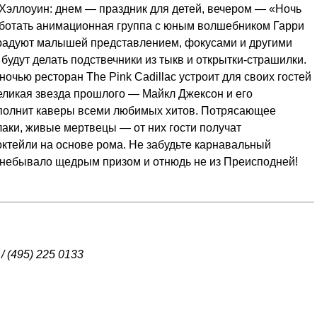
т Хэллоуин: днем — праздник для детей, вечером — «Ночь
работать анимационная группа с юным волшебником Гарри
орадуют малышей представлением, фокусами и другими
 будут делать подствечники из тыкв и открытки-страшилки.
чью ресторан The Pink Cadillac устроит для своих гостей
 великая звезда прошлого — Майкл Джексон и его
исполнит каверы всеми любимых хитов. Потрясающее
лаки, живые мертвецы — от них гости получат
тейли на основе рома. Не забудьте карнавальный
небывало щедрым призом и отнюдь не из Преисподней!
/ (495) 225 0133