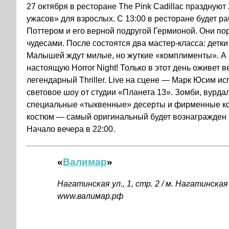
27 октября в ресторане The Pink Cadillac праздную
ужасов» для взрослых. С 13:00 в ресторане будет 
Поттером и его верной подругой Гермионой. Они п
чудесами. После состоятся два мастер-класса: детки
Малышей ждут милые, но жуткие «комплименты». А но
настоящую Horror Night! Только в этот день оживет
легендарный Thriller. Live на сцене — Марк Юсим 
световое шоу от студии «Планета 13». Зомби, вурда
специальные «тыквенные» десерты и фирменные кок
костюм — самый оригинальный будет вознагражден 
Начало вечера в 22:00.
«
Валимар
»
Нагатинская ул., 1, стр. 2 / м. Нагатинская 
www.валимар.рф