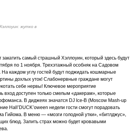
 Хэллоуин: жутко в
 закатить самый страшный Хэллоуин, который здесь будут
ктября по 1 ноября. Трехэтажный особняк на Садовом
о. На каждом углу гостей будут поджидать кошмарные
артины дохлых уток! Слабонервные граждане могут
ощекотать себе нервы! Ключевое мероприятие
чь вход доступен только смелым «дакерам», которые
ерфоманса. В диджеях значатся DJ Ice-В (Moscow Mash-up
ечение Hall’DUCK’oween недели гости смогут порадовать
 Гийома. В меню — «мозги голодной утки», «битлджус»,
щих блюд. Запить страх можно будет кровавыми
ева.