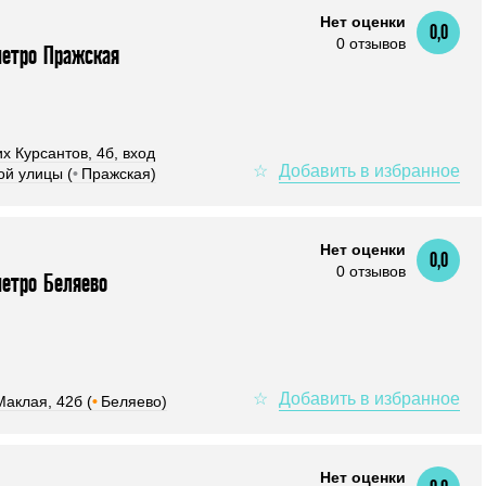
Нет оценки
0,0
0 отзывов
метро Пражская
х Курсантов, 4б, вход
ой улицы (
•
Пражская)
Нет оценки
0,0
0 отзывов
метро Беляево
аклая, 42б (
•
Беляево)
Нет оценки