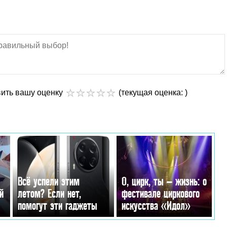
вить вашу оценку
(текущая оценка: )
Всё успели этим
О, цирк, ты – жизнь: о
й
летом? Если нет,
фестивале циркового
помогут эти гаджеты
искусства «Идол»