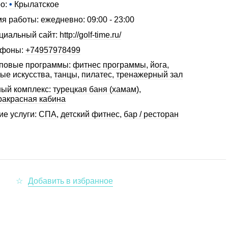
о:
•
Крылатское
я работы: ежедневно: 09:00 - 23:00
иальный сайт:
http://golf-time.ru/
ефоны:
+74957978499
повые программы:
фитнес программы
,
йога
,
ые искусства
,
танцы
,
пилатес
,
тренажерный зал
ый комплекс:
турецкая баня (хамам)
,
акрасная кабина
ие услуги:
СПА
,
детский фитнес
,
бар / ресторан