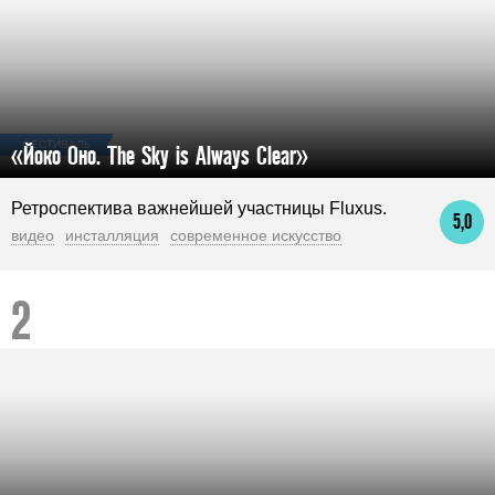
ФЕСТИВАЛЬ
«Йоко Оно. The Sky is Always Clear»
Ретроспектива важнейшей участницы Fluxus.
5,0
видео
инсталляция
современное искусство