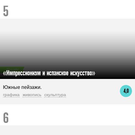
ЛЕКЦИИ
«Импрессионизм и испанское искусство»
Южные пейзажи.
4,0
графика
живопись
скульптура