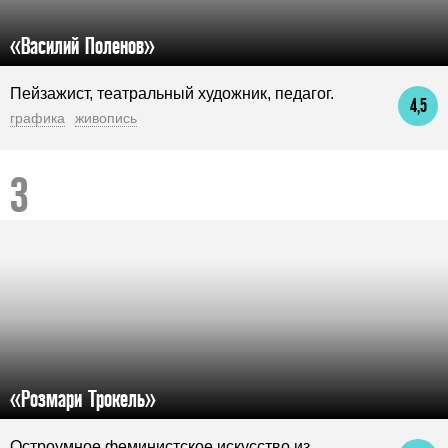
«Василий Поленов»
Пейзажист, театральный художник, педагог.
4,5
графика
живопись
«Розмари Трокель»
Остроумное феминистское искусство из