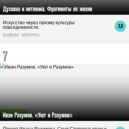
Духовка и нетленка. Фрагменты из жизни
Искусство через призму культуры
3,0
повседневности.
графика
живопись
БЕСПЛАТНО
Иван Разумов. «Уют и Разумов»
Проект Ивана Разумова, Сони Стереостырски и