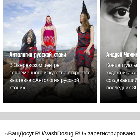
Антология русской хтони
Андрей Чежин.
В Зверевском центре
Концептуальн
современного искусства откроется
художника Ан
выставка «Антология русской
создававшийс
хтони».
последних 30 л
«ВашДосуг.RU/VashDosug.RU» зарегистрировано