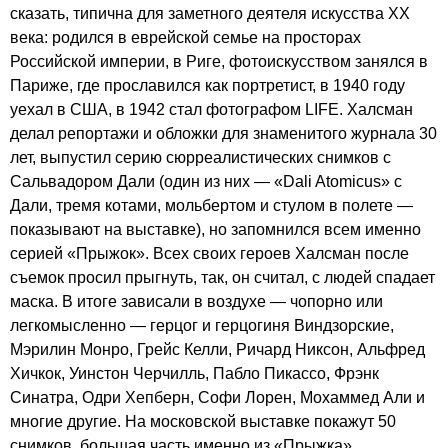
сказать, типична для заметного деятеля искусства XX
века: родился в еврейской семье на просторах
Российской империи, в Риге, фотоискусством занялся в
Париже, где прославился как портретист, в 1940 году
уехал в США, в 1942 стал фотографом LIFE. Халсман
делал репортажи и обложки для знаменитого журнала 30
лет, выпустил серию сюрреалистических снимков с
Сальвадором Дали (один из них — «Dali Atomicus» с
Дали, тремя котами, мольбертом и стулом в полете —
показывают на выставке), но запомнился всем именно
серией «Прыжок». Всех своих героев Халсман после
съемок просил прыгнуть, так, он считал, с людей спадает
маска. В итоге зависали в воздухе — чопорно или
легкомысленно — герцог и герцогиня Виндзорские,
Мэрилин Монро, Грейс Келли, Ричард Никсон, Альфред
Хичкок, Уинстон Черчилль, Пабло Пикассо, Фрэнк
Синатра, Одри Хепберн, Софи Лорен, Мохаммед Али и
многие другие. На московской выставке покажут 50
снимков, большая часть именно из «Прыжка».