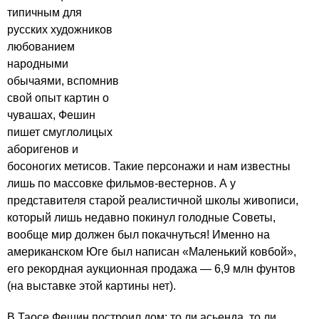
типичным для
русских художников
любованием
народными
обычаями, вспомнив
свой опыт картин о
чувашах, Фешин
пишет смуглолицых
аборигенов и
босоногих метисов. Такие персонажи и нам известны
лишь по массовке фильмов-вестернов. А у
представителя старой реалистичной школы живописи,
который лишь недавно покинул голодные Советы,
вообще мир должен был покачнуться! Именно на
американском Юге был написан «Маленький ковбой»,
его рекордная аукционная продажа — 6,9 млн фунтов
(на выставке этой картины нет).
В Таосе Фешин построил дом: то ли асьенда, то ли