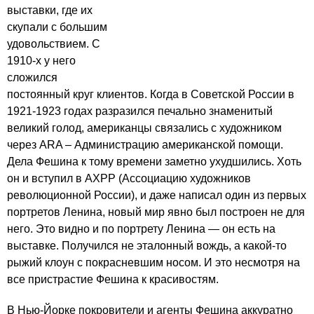
выставки, где их
скупали с большим
удовольствием. С
1910-х у него
сложился
постоянный круг клиентов. Когда в Советской России в
1921-1923 годах разразился печально знаменитый
великий голод, американцы связались с художником
через ARA – Администрацию американской помощи.
Дела Фешина к тому времени заметно ухудшились. Хоть
он и вступил в АХРР (Ассоциацию художников
революционной России), и даже написал один из первых
портретов Ленина, новый мир явно был построен не для
него. Это видно и по портрету Ленина — он есть на
выставке. Получился не эталонный вождь, а какой-то
рыжий клоун с покрасневшим носом. И это несмотря на
все пристрастие Фешина к красивостям.
В Нью-Йорке покровители и агенты Фешина аккуратно