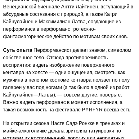
Венецианской биеннале Антти Лайтинен, вступающий в
абсурдные состязания с природой, а также Катри
Кайнулайнен и Максимилиан Латва, создающие из
перформанса в перформанс гротескно-
фантасмагорическое действо по мотивам своих снов.
Суть опыта
Перформансист делает знаком, символом
собственное тело. Отсюда противоречивость
восприятия: видеть изображение поверженного
кентавра на холсте — одни ощущения, смотреть, как
мужчина в нелепом костюме кентавра ползает по полу
галереи у вас под ногами (а так было в одной из работ
Кайнулайнен—Латвы), — совсем другие, поверьте.
Важно видеть перформанс в момент исполнения, а
такая возможность на фестивале PYRFYR всегда есть.
На открытии сезона Настя Садэ Ронкке в трениках и
майке-алкоголичке делала зрителям татуировки по
мотивам их воспоминаний, дорогих или неприятных.