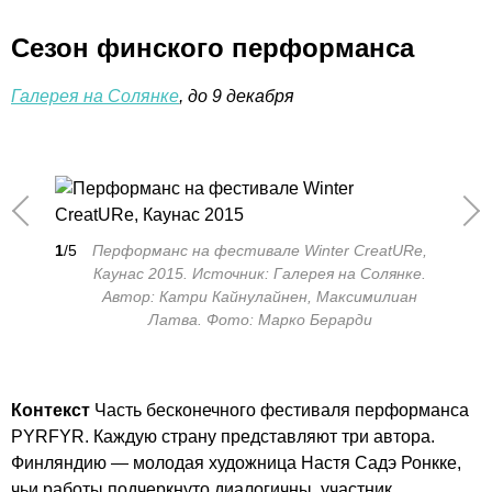
Сезон финского перформанса
Галерея на Солянке
, до 9 декабря
1
/5
Перформанс на фестивале Winter CreatURe,
Каунас 2015. Источник: Галерея на Солянке.
Автор: Катри Кайнулайнен, Максимилиан
Латва. Фото: Марко Берарди
Контекст
Часть бесконечного фестиваля перформанса
PYRFYR. Каждую страну представляют три автора.
Финляндию — молодая художница Настя Садэ Ронкке,
чьи работы подчеркнуто диалогичны, участник