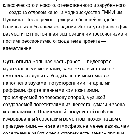
классического и нового, отечественного и зарубежного
— создана отделом кино- и медиаискусства ГМИИ им.
Пушкина. После реконструкции в бывшей усадьбе
Голицыных и бывшем же здании Института философии
разместится постоянная экспозиция импрессионизма и
постимпрессионизма, отсюда тема проекта —
впечатления.
Суть опыта
Большая часть работ — видеоарт с
музыкальными мотивами, важнее на выставке не
смотреть, а слушать. Усадьба в прямом смысле
наполнена звуками: потусторонними гитарными
риффами, фортепианными композициями,
транслируемой по телефону оперой, музыкой,
создаваемой посетителями из шелеста бумаги и звона
колокольчиков. Полутемный, полупустой особняк,
изуродованный советским ремонтом, похож на дом с
привидениями, — и эта атмосфера не менее важна, чем
содержание работ, среди которых есть, между прочим,