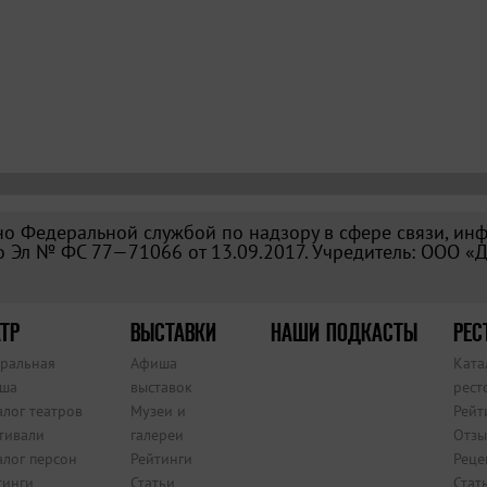
о Федеральной службой по надзору в сфере связи, ин
 Эл № ФС 77—71066 от 13.09.2017. Учредитель: ООО «
ТР
ВЫСТАВКИ
НАШИ ПОДКАСТЫ
РЕС
тральная
Афиша
Ката
ша
выставок
рест
алог театров
Музеи и
Рейт
тивали
галереи
Отзы
алог персон
Рейтинги
Реце
тинги
Статьи
Стат