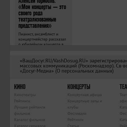
Алексей Гориболь:
«Мои концерты — это
своего рода
театрализованные
представления»
Пианист, ансамблист и
концертмейстер рассказал
о юбилейном концерте в
«Зарядье».
«ВашДосуг.RU/VashDosug.RU» зарегистрирован
массовых коммуникаций (Роскомнадзор). Св-во
«Досуг-Медиа» (
О персональных данных
)
КИНО
КОНЦЕРТЫ
ТЕА
Кинотеатры
Концертная афиша
Теа
Рейтинги
Концертные залы и
афи
Лучшие рейтинги
клубы
Кат
фильмов
Фестивали
Фес
Каталог фильмов
Рейтинги
Кат
Каталог сериалов
Статьи
Рей