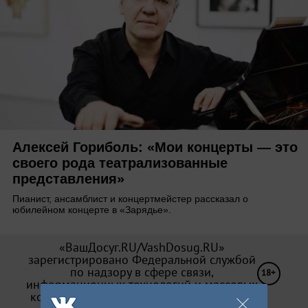
Алексей Гориболь: «Мои концерты — это
своего рода театрализованные
представления»
Пианист, ансамблист и концертмейстер рассказал о
юбилейном концерте в «Зарядье».
«ВашДосуг.RU/VashDosug.RU»
зарегистрировано Федеральной службой
по надзору в сфере связи,
18+
информационных технологий и массовых
коммуникаций (Роскомнадзор). Св-во Эл