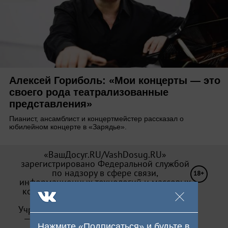
Алексей Гориболь: «Мои концерты — это
своего рода театрализованные
представления»
Пианист, ансамблист и концертмейстер рассказал о
юбилейном концерте в «Зарядье».
«ВашДосуг.RU/VashDosug.RU»
зарегистрировано Федеральной службой
по надзору в сфере связи,
18+
информационных технологий и массовых
коммуникаций (Роскомнадзор). Св-во Эл
№ ФС 77—71066 от 13.09.2017.
Учредитель: ООО «Досуг-Медиа». Издатель
— ООО «Досуг-Медиа» (
О персональных
Нажмите «Подписаться» и будьте в
данных
)