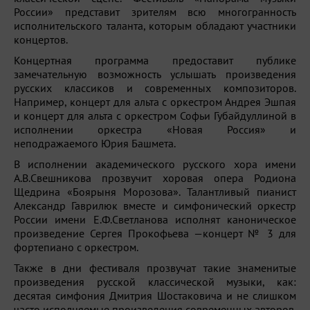
России» представит зрителям всю многогранность
исполнительского таланта, которым обладают участники
концертов.
Концертная программа предоставит публике
замечательную возможность услышать произведения
русских классиков и современных композиторов.
Например, концерт для альта с оркестром Андрея Эшпая
и концерт для альта с оркестром Софьи Губайдуллиной в
исполнении оркестра «Новая Россия» и
неподражаемого Юрия Башмета.
В исполнении академического русского хора имени
А.В.Свешникова прозвучит хоровая опера Родиона
Щедрина «Боярыня Морозова». Талантливый пианист
Александр Гаврилюк вместе и симфонический оркестр
России имени Е.Ф.Светланова исполнят каноническое
произведение Сергея Прокофьева —концерт № 3 для
фортепиано с оркестром.
Также в дни фестиваля прозвучат такие знаменитые
произведения русской классической музыки, как:
десятая симфония Дмитрия Шостаковича и не слишком
часто исполняемые произведения современных авторов.