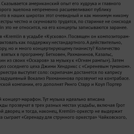
 Сказывается американский опыт его худрука и главного
торого эшелона непременно расшевеливают публику
 что в наших широтах этот очевидный и как минимум никому
естры честно и скучновато трудятся, по старинке не снисходя
n это не относится, на его концерты записываются заранее.
я «Kremlin в усадьбе «Кусково». Посвящен он композиторам-
ктовать как поддержку нестандартного. А действительно,
ору, но и много концертирующему пианисту? Количество
взятых в программу: Бетховен, Рахманинов, Казальс,
ин из своих «Оскаров» за музыку к «Огням рампы»). Затем
туоз соседнего цеха Джими Хендрикс с «Сиреневым туманом».
оркестра выступят соло: скрипачам достанется по капрису
а задушевный Вокализ Рахманинова прозвучит на контрабасе.
кой компании, его дополнят Ринго Старр и Коул Портер
 концерт-марафон. Тут музыка идеально вписана
ды прозвучат в трех разных местах усадьбы, включая Грот
й дворец и тогда, наконец, Kremlin-оркестр не выдержит
сыграет «Серенаду для струнного оркестра» Чайковского,