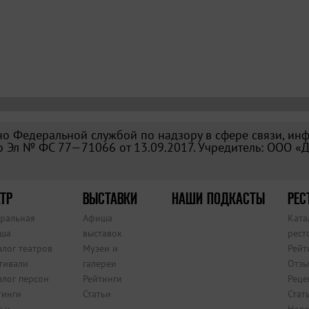
о Федеральной службой по надзору в сфере связи, ин
 Эл № ФС 77—71066 от 13.09.2017. Учредитель: ООО «
ТР
ВЫСТАВКИ
НАШИ ПОДКАСТЫ
РЕС
тральная
Афиша
Ката
ша
выставок
рест
алог театров
Музеи и
Рейт
тивали
галереи
Отзы
алог персон
Рейтинги
Реце
тинги
Статьи
Стат