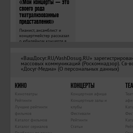
«Мои концерты — это
своего рода
театрализованные
представления»
Пианист, ансамблист и
концертмейстер рассказал
о юбилейном концерте в
«Зарядье».
«ВашДосуг.RU/VashDosug.RU» зарегистрирован
массовых коммуникаций (Роскомнадзор). Св-во
«Досуг-Медиа» (
О персональных данных
)
КИНО
КОНЦЕРТЫ
ТЕА
Кинотеатры
Концертная афиша
Теа
Рейтинги
Концертные залы и
афи
Лучшие рейтинги
клубы
Кат
фильмов
Фестивали
Фес
Каталог фильмов
Рейтинги
Кат
Каталог сериалов
Статьи
Рей