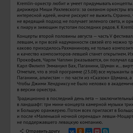
Kremlin-оркестр любит и умеет придумывать концепты.
дирижера Миши Рахлевского: за океаном оркестры в
интересной идеей, иначе рискуют не выжить. Странно,
не вредящий подход не получает зеленого света, и орк
к пиару и зияющим пустотам последних рядов. К Kremli
Концерты второй половины августа — часть V фестивал
левшам, и при всей надуманности связей его можно тра
каково приходилось Рахманинову, не только композит
и качество композиторов-левшей станет открытием. Из 
Прокофьев, Чарли Чаплин (оказывается, он получал од
Карл Филипп Эммануил Бах, Паганини, Шуман и... вир
Отметьте, что в этой программе (23.08) все музыканты 
Паганини, альтистам — по части из «Сказок» Шумана, 
Чтобы Джими Хендриксу не было неловко в академичес
в версии оркестра.
Традиционно в последний день лета — заключительный
в ландшафт: три мини-концерта камерной музыки триж
и Большую оранжерею. Потом всех пригласят в Большо
и после «Маленькой ночной серенады» левши-Моцарта 
не поддержавшего левацкую компанию.
Отправить другу