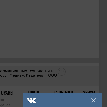
формационных технологий и
18+
Досуг-Медиа». Издатель — ООО
ТОРАНЫ
ГОРОД
С ДЕТЬМИ
ТУРИЗМ
лог
Места
Афиша
Статьи
оранов
Рейтинги
Места