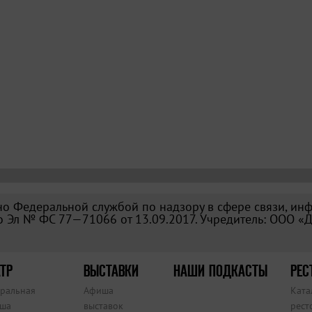
о Федеральной службой по надзору в сфере связи, ин
 Эл № ФС 77—71066 от 13.09.2017. Учредитель: ООО «
ТР
ВЫСТАВКИ
НАШИ ПОДКАСТЫ
РЕС
тральная
Афиша
Ката
ша
выставок
рест