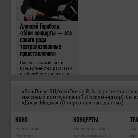
Алексей Гориболь:
«Мои концерты — это
своего рода
театрализованные
представления»
Пианист, ансамблист и
концертмейстер рассказал
о юбилейном концерте в
«Зарядье».
«ВашДосуг.RU/VashDosug.RU» зарегистрирован
массовых коммуникаций (Роскомнадзор). Св-во
«Досуг-Медиа» (
О персональных данных
)
КИНО
КОНЦЕРТЫ
ТЕА
Кинотеатры
Концертная афиша
Теа
Рейтинги
Концертные залы и
афи