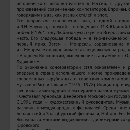
исторического исполнительства в России, с друг
произведений современных композиторов. Впрочем, о
говорящим на языках разных стилей и эпох.
Его творческое становление шло, с одной сторо
и
Л.Н. Наумова
, с другой — в общении с
М.В. Юдиной
.
побед. В 1961 году Любимов участвует во Всероссийс
место. Его следующая победа — в
Рио-де-Женейро
первый приз. Затем — Монреаль, соревнование п
и в Монреале он удостаивается специальных наград 
с Андреем Волконским, выступление в ансамблях с Ол
Худяковым.
По окончании консерватории стал основателем и 
впервые в стране исполнившего многие произведения
современных зарубежных и советских композиторов
музыки в Риге и Таллине (1976–1978). Инициатор и 
фестиваля авангардной и экспериментальной музыки 
I Фестиваля Арнольда Шенберга в Московской госуда
С 1991 года — художественный руководитель Музыкал
различных международных фестивалей. Среди них: фе
Берлинский и Зальцбургский фестивали, Holland Festiva
Выступал со многими выдающимися дирижерами совреме
Юровского.