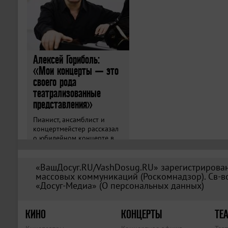
Алексей Гориболь:
«Мои концерты — это
своего рода
театрализованные
представления»
Пианист, ансамблист и
концертмейстер рассказал
о юбилейном концерте в
«Зарядье».
«ВашДосуг.RU/VashDosug.RU» зарегистрирован
массовых коммуникаций (Роскомнадзор). Св-во
«Досуг-Медиа» (
О персональных данных
)
КИНО
КОНЦЕРТЫ
ТЕА