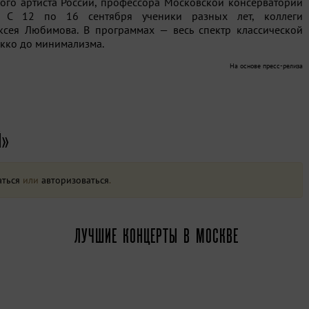
ого артиста России, профессора Московской консерватории
. С 12 по 16 сентября ученики разных лет, коллеги
ксея Любимова. В программах — весь спектр классической
окко до минимализма.
На основе пресс-релиза
Й»
аться
или
авторизоваться
.
ЛУЧШИЕ КОНЦЕРТЫ В МОСКВЕ