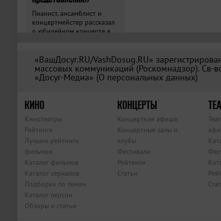
Пианист, ансамблист и
концертмейстер рассказал
о юбилейном концерте в
«Зарядье».
«ВашДосуг.RU/VashDosug.RU» зарегистрирован
массовых коммуникаций (Роскомнадзор). Св-во
«Досуг-Медиа» (
О персональных данных
)
КИНО
КОНЦЕРТЫ
ТЕА
Кинотеатры
Концертная афиша
Теа
Рейтинги
Концертные залы и
афи
Лучшие рейтинги
клубы
Кат
фильмов
Фестивали
Фес
Каталог фильмов
Рейтинги
Кат
Каталог сериалов
Статьи
Рей
Подборки по темам
Ста
Каталог персон
Обзоры и статьи