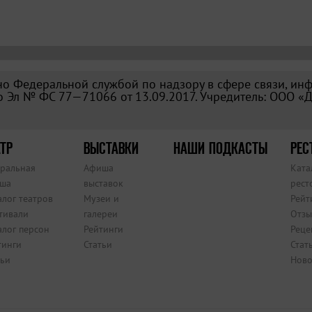
о Федеральной службой по надзору в сфере связи, ин
 Эл № ФС 77—71066 от 13.09.2017. Учредитель: ООО «
ТР
ВЫСТАВКИ
НАШИ ПОДКАСТЫ
РЕС
тральная
Афиша
Ката
ша
выставок
рест
алог театров
Музеи и
Рейт
тивали
галереи
Отзы
алог персон
Рейтинги
Реце
тинги
Статьи
Стат
тьи
Ново