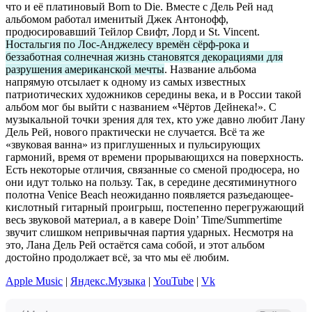
что и её платиновый Born to Die. Вместе с Дель Рей над
альбомом работал именитый Джек Антонофф,
продюсировавший Тейлор Свифт, Лорд и St. Vincent.
Ностальгия по Лос-Анджелесу времён сёрф-рока и
беззаботная солнечная жизнь становятся декорациями для
разрушения американской мечты
. Название альбома
напрямую отсылает к одному из самых известных
патриотических художников середины века, и в России такой
альбом мог бы выйти с названием «Чёртов Дейнека!». С
музыкальной точки зрения для тех, кто уже давно любит Лану
Дель Рей, нового практически не случается. Всё та же
«звуковая ванна» из приглушенных и пульсирующих
гармоний, время от времени прорывающихся на поверхность.
Есть некоторые отличия, связанные со сменой продюсера, но
они идут только на пользу. Так, в середине десятиминутного
полотна Venice Beach неожиданно появляется разъедающее-
кислотный гитарный проигрыш, постепенно перегружающий
весь звуковой материал, а в кавере Doin’ Time/Summertime
звучит слишком непривычная партия ударных. Несмотря на
это, Лана Дель Рей остаётся сама собой, и этот альбом
достойно продолжает всё, за что мы её любим.
Apple Music
|
Яндекс.Музыка
|
YouTube
|
Vk