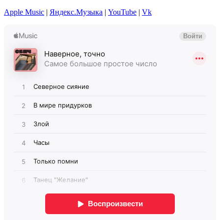
Apple Music
|
Яндекс.Музыка
|
YouTube
|
Vk