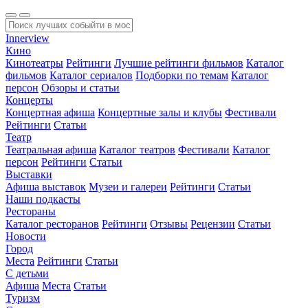
Innerview
Кино
Кинотеатры
Рейтинги
Лучшие рейтинги фильмов
Каталог
фильмов
Каталог сериалов
Подборки по темам
Каталог
персон
Обзоры и статьи
Концерты
Концертная афиша
Концертные залы и клубы
Фестивали
Рейтинги
Статьи
Театр
Театральная афиша
Каталог театров
Фестивали
Каталог
персон
Рейтинги
Статьи
Выставки
Афиша выставок
Музеи и галереи
Рейтинги
Статьи
Наши подкасты
Рестораны
Каталог ресторанов
Рейтинги
Отзывы
Рецензии
Статьи
Новости
Город
Места
Рейтинги
Статьи
С детьми
Афиша
Места
Статьи
Туризм