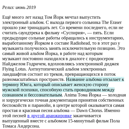
Релиз: июнь 2019
Ещё много лет назад Том Йорк мечтал выпустить
электронный альбом. С выхода первого сольника The Eraser
прошло уже тринадцать лет. Со времени последнего, если не
считать саундтрека к фильму «Суспирия», — пять. Если
предыдущие сольные работы обращались к инструментарию,
выработанному Йорком в составе Radiohead, то в этот раз у
музыканта получилось занять исключительную позицию. Это
самый живой альбом Йорка, в работе над которым
музыкант постоянно находился в диалоге с продюсером
Найджелом Годричем, вдохновляясь электроникой диджея
Flying Lotus. Антиутопический альбом электронных
ландшафтов состоит из треков, превращающихся в поток
разномасштабных пространств.
Название альбома отсылает к
термину Юнга, который описывает женскую сторону
мужской психики, способную стать проводником между
сознанием и бессознательным
. Anima Тома Йорка — холодная
и хирургически точная документация принятия собственных
беспокойств и паранойи, в центре которой оказывается самая
простая и красивая песня альбома — Dawn Chorus. Именно
этой песней
в другой аранжировке
заканчивается
выпущенный вместе с альбомом 15-минутный фильм Пола
Томаса Андерсона.