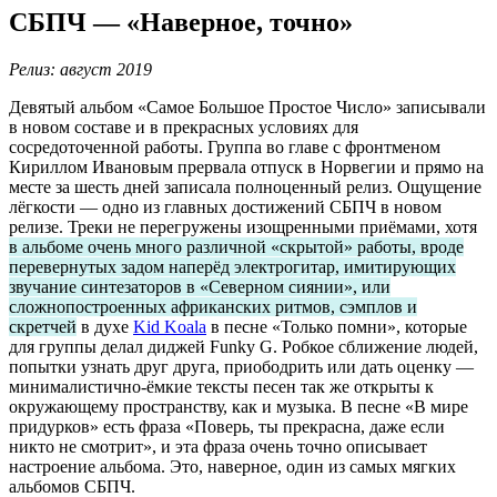
СБПЧ — «Наверное, точно»
Релиз: август 2019
Девятый альбом «Самое Большое Простое Число» записывали
в новом составе и в прекрасных условиях для
сосредоточенной работы. Группа во главе с фронтменом
Кириллом Ивановым прервала отпуск в Норвегии и прямо на
месте за шесть дней записала полноценный релиз. Ощущение
лёгкости — одно из главных достижений СБПЧ в новом
релизе. Треки не перегружены изощренными приёмами, хотя
в альбоме очень много различной «скрытой» работы, вроде
перевернутых задом наперёд электрогитар, имитирующих
звучание синтезаторов в «Северном сиянии», или
сложнопостроенных африканских ритмов, сэмплов и
скретчей
в духе
Kid Koala
в песне «Только помни», которые
для группы делал диджей Funky G. Робкое сближение людей,
попытки узнать друг друга, приободрить или дать оценку —
минималистично-ёмкие тексты песен так же открыты к
окружающему пространству, как и музыка. В песне «В мире
придурков» есть фраза «Поверь, ты прекрасна, даже если
никто не смотрит», и эта фраза очень точно описывает
настроение альбома. Это, наверное, один из самых мягких
альбомов СБПЧ.