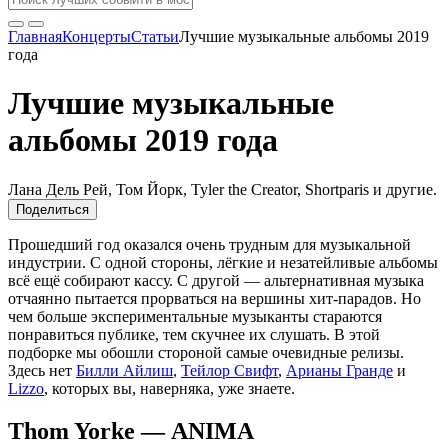
Главная
Концерты
Статьи
Лучшие музыкальные альбомы 2019
года
Лучшие музыкальные
альбомы 2019 года
Лана Дель Рей, Том Йорк, Tyler the Creator, Shortparis и другие.
Поделиться
Прошедший год оказался очень трудным для музыкальной
индустрии. С одной стороны, лёгкие и незатейливые альбомы
всё ещё собирают кассу. С другой — альтернативная музыка
отчаянно пытается прорваться на вершины хит-парадов. Но
чем больше экспериментальные музыканты стараются
понравиться публике, тем скучнее их слушать. В этой
подборке мы обошли стороной самые очевидные релизы.
Здесь нет
Билли Айлиш
,
Тейлор Свифт
,
Арианы Гранде
и
Lizzo
, которых вы, наверняка, уже знаете.
Thom Yorke — ANIMA