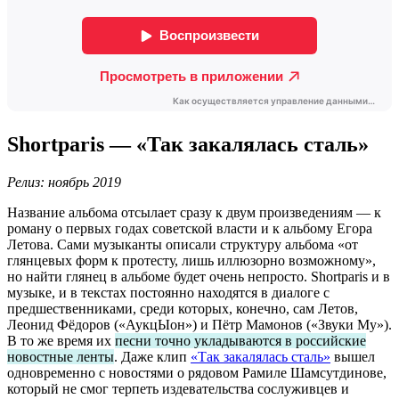
Shortparis — «Так закалялась сталь»
Релиз: ноябрь 2019
Название альбома отсылает сразу к двум произведениям — к
роману о первых годах советской власти и к альбому Егора
Летова. Сами музыканты описали структуру альбома «от
глянцевых форм к протесту, лишь иллюзорно возможному»,
но найти глянец в альбоме будет очень непросто. Shortparis и в
музыке, и в текстах постоянно находятся в диалоге с
предшественниками, среди которых, конечно, сам Летов,
Леонид Фёдоров («АукцЫон») и Пётр Мамонов («Звуки Му»).
В то же время их
песни точно укладываются в российские
новостные ленты
. Даже клип
«Так закалялась сталь»
вышел
одновременно с новостями о рядовом Рамиле Шамсутдинове,
который не смог терпеть издевательства сослуживцев и