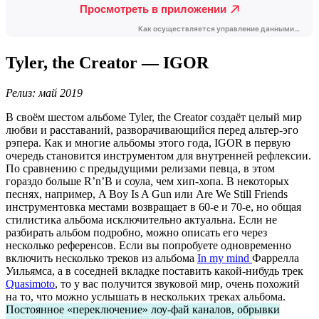
Tyler, the Creator — IGOR
Релиз: май 2019
В своём шестом альбоме Tyler, the Creator создаёт целый мир
любви и расставаний, разворачивающийся перед альтер-эго
рэпера. Как и многие альбомы этого года, IGOR в первую
очередь становится инструментом для внутренней рефлексии.
По сравнению с предыдущими релизами певца, в этом
гораздо больше R’n’B и соула, чем хип-хопа. В некоторых
песнях, например, A Boy Is A Gun или Are We Still Friends
инструментовка местами возвращает в 60-е и 70-е, но общая
стилистика альбома исключительно актуальна. Если не
разбирать альбом подробно, можно описать его через
несколько референсов. Если вы попробуете одновременно
включить несколько треков из альбома
In my mind
Фаррелла
Уильямса, а в соседней вкладке поставить какой-нибудь трек
Quasimoto
, то у вас получится звуковой мир, очень похожий
на то, что можно услышать в нескольких треках альбома.
Постоянное «переключение» лоу-фай каналов, обрывки