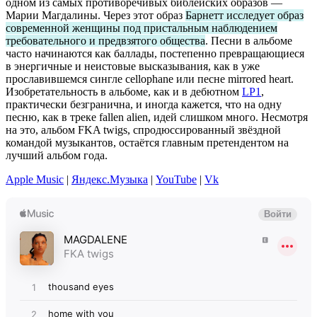
одном из самых противоречивых библейских образов —
Марии Магдалины. Через этот образ
Барнетт исследует образ
современной женщины под пристальным наблюдением
требовательного и предвзятого общества
. Песни в альбоме
часто начинаются как баллады, постепенно превращающиеся
в энергичные и неистовые высказывания, как в уже
прославившемся сингле cellophane или песне mirrored heart.
Изобретательность в альбоме, как и в дебютном
LP1
,
практически безгранична, и иногда кажется, что на одну
песню, как в треке fallen alien, идей слишком много. Несмотря
на это, альбом FKA twigs, спродюссированный звёздной
командой музыкантов, остаётся главным претендентом на
лучший альбом года.
Apple Music
|
Яндекс.Музыка
|
YouTube
|
Vk