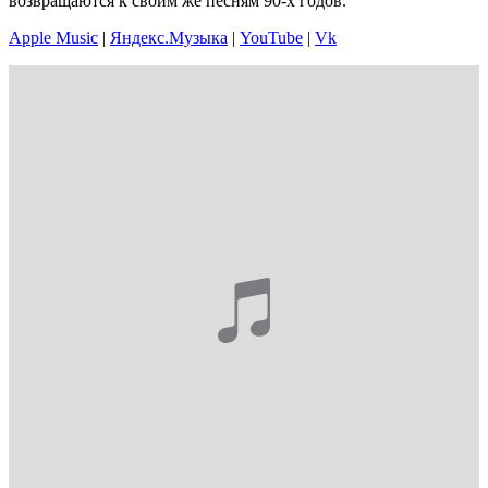
возвращаются к своим же песням 90-х годов.
Apple Music
|
Яндекс.Музыка
|
YouTube
|
Vk