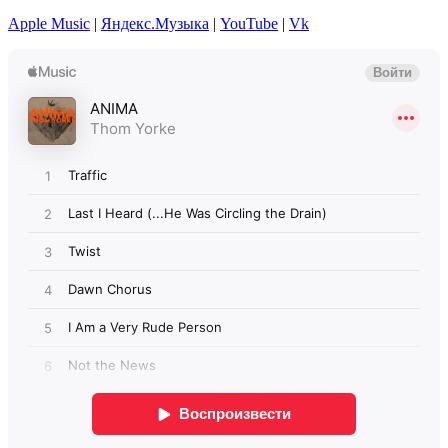
Apple Music
|
Яндекс.Музыка
|
YouTube
|
Vk