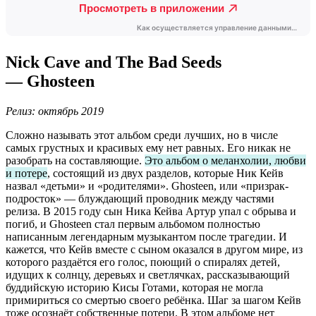
Nick Cave and The Bad Seeds
— Ghosteen
Релиз: октябрь 2019
Сложно называть этот альбом среди лучших, но в числе
самых грустных и красивых ему нет равных. Его никак не
разобрать на составляющие.
Это альбом о меланхолии, любви
и потере
, состоящий из двух разделов, которые Ник Кейв
назвал «детьми» и «родителями». Ghosteen, или «призрак-
подросток» — блуждающий проводник между частями
релиза. В 2015 году сын Ника Кейва Артур упал с обрыва и
погиб, и Ghosteen стал первым альбомом полностью
написанным легендарным музыкантом после трагедии. И
кажется, что Кейв вместе с сыном оказался в другом мире, из
которого раздаётся его голос, поющий о спиралях детей,
идущих к солнцу, деревьях и светлячках, рассказывающий
буддийскую историю Кисы Готами, которая не могла
примириться со смертью своего ребёнка. Шаг за шагом Кейв
тоже осознаёт собственные потери. В этом альбоме нет