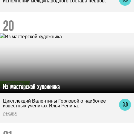
исполнении международного состава певцов.
БЕСПЛАТНО
Из мастерской художника
Цикл лекций Валентины Горловой о наиболее
3,0
известных учениках Ильи Репина.
лекция