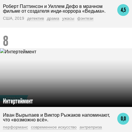
Роберт Паттинсон и Уиллем Дефо в мрачном
4,5
фильме от создателя инди-хоррора «Ведьма».
США, 2019
детектив
драма
ужасы
фэнтези
ПРЕМЬЕРА
Интертеймент
Иван Вырыпаев и Виктор Рыжаков напоминают,
0,0
что «возможно всё».
перформанс
современное искусство
антреприза