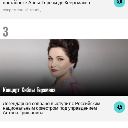
5,0
постановке Анны-Терезы де Кеерсмакер.
современный танец
Концерт Хиблы Герзмава
Легендарная сопрано выступит с Российским
4,5
национальным оркестром под управдением
Антона Гришанина.