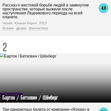
Рассказ о жестокой борьбе людей в замкнутом
4,0
пространстве, которые выжили после
наступления Ледникового периода на всей
планете.
Чехия, Южная Корея, 2013
боевик
драма
фантастика
ГАСТРОЛИ
Барток / Бетховен / Шёнберг
Три одноактных балета от компании «Rosas» в