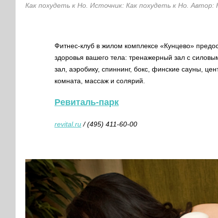
Как похудеть к Но. Источник: Как похудеть к Но. Автор: 
Фитнес-клуб в жилом комплексе «Кунцево» предос
здоровья вашего тела:
тренажерный зал с силовы
зал,
аэробику,
спиннинг,
бокс,
финские сауны,
цен
комната,
массаж и
солярий.
Ревиталь-парк
revital.ru
/ (495) 411-60-00