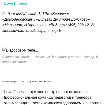
I
Love Fitness
24
-й
км МКАД, влад. 1, ТРК «В
егас»/ м
«Домодедовская», «Бульвар Дмитрия Донского»,
«Марьино», «Царицыно», «Видное»/ (495) 228 1212/
fitnesslove.ru,
ялюблюфитнес.рф.
В здоровом теле.... Источник: В здоровом теле.... Автор: В
здоровом теле...
Источник фото: пресс-служба I
Love Fitness
I
Love Fitness —
ф
итнес-центр нового поколения.
Профессиональная команда педагогов и тренеров
готова зарядить гостей комплекса здоровьем и энергией,