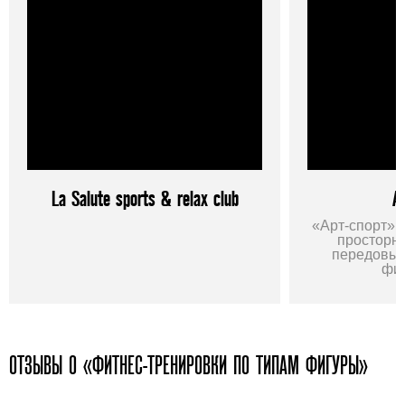
La Salute sports & relax club
А
«Арт-спорт» 
просторн
передовым
фит
ОТЗЫВЫ О «ФИТНЕС-ТРЕНИРОВКИ ПО ТИПАМ ФИГУРЫ»