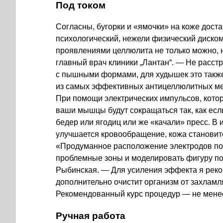
Под током
Согласны, бугорки и «ямочки» на коже дост
психологический, нежели физический диском
проявлениями целлюлита не только можно, 
главный врач клиники „
Лантан
“. — Не расст
с пышными формами, для худышек это также
из самых эффективных антицеллюлитных мет
При помощи электрических импульсов, кото
ваши мышцы будут сокращаться так, как есл
бедер или ягодиц или же «качали» пресс. В 
улучшается кровообращение, кожа становитс
«Продуманное расположение электродов поз
проблемные зоны и моделировать фигуру п
Рыбинская. — Для усиления эффекта я реком
дополнительно очистит организм от захламл
Рекомендованный курс процедур — не мен
Ручная работа