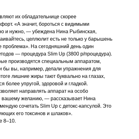
авляют их обладательнице скорее
форт. «А значит, бороться с видимыми
но и нужно, — убеждена Нина Рыбинская,
раивайтесь, целлюлит есть не только у барышень
 проблема». На сегодняшний день один
одов — процедура Slim Up (3800 р/процедура).
рые производятся специальным аппаратом,
и бы вы, например, делали упражнения для
итоге лишние жиры тают буквально на глазах,
я более упругой, здоровой и гладкой.
воляет направлять аппарат на особо
о вашему желанию, — рассказывает Нина
ендую сочетать Slim Up с детокс-капсулой. Это
яющих его токсинов и шлаков».
ее
8–10.