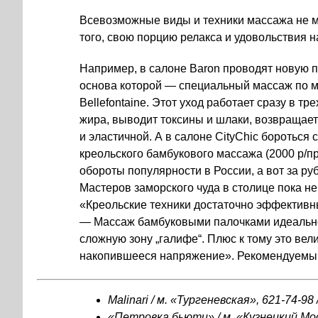
Всевозможные виды и техники массажа не 
того, свою порцию релакса и удовольствия н
Например, в салоне
Baron
проводят новую п
основа которой — специальный массаж по м
Bellefontaine. Этот уход работает сразу в т
жира, выводит токсины и шлаки, возвращает 
и эластичной. А в салоне
CityChic
бороться 
креольского бамбукового массажа (2000 р/п
обороты популярности в России, а вот за р
Мастеров заморского чуда в столице пока н
«Креольские техники достаточно эффективны
— Массаж бамбуковыми палочками идеально 
сложную зону „галифе“. Плюс к тому это вел
накопившееся напряжение». Рекомендуемы
Malinari
/ м. «Тургеневская»,
621-74-98 
«
Петровка бьюти
» / м. «Кузнецкий Мо