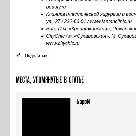
beauty.ru
Клиника пластической хирургии и кос
ул., 27 /
232-66-01 /
www.lantanclinic.ru
Baron
/ м. «Кропоткинская», Пожарский п
CityChic
/ м. «Сухаревская», М. Сухаре
www.citychic.ru
Поделиться
МЕСТА, УПОМЯНУТЫЕ В СТАТЬЕ
БароN