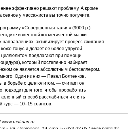
менее эффективно решают проблему. А кроме
а сеансе у массажиста вы точно получите.
рограмму «Совершенная талия» (9000 р.),
етодике известной косметической марки
рех направлениях: активизирует процесс сжигания
коже тонус и делает ее более упругой
с целлюлитом предлагают при помощи
роцедура), который постепенно набирает
убежом он является абсолютным бестселлером.
емного. Один из них — Павел Болтенков.
 в борьбе с целлюлитом, — считает он.
подходит для того, чтобы проработать
иколепный способ расслабиться и снять
й курс —
10–15 сеансов.
/
www.malinari.ru
ст», ул. Петровка, 19, стр. 5 /
623-02-03 /
www.petrovka-