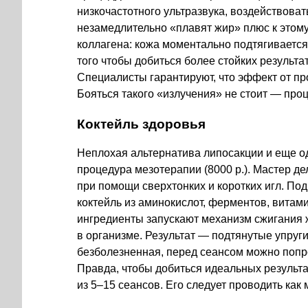
низкочастотного ультразвука, воздействова
незамедлительно «плавят жир» плюс к этом
коллагена: кожа моментально подтягивается
того чтобы добиться более стойких результа
Специалисты гарантируют, что эффект от пр
Бояться такого «излучения» не стоит — про
Коктейль здоровья
Неплохая альтернатива липосакции и еще о
процедура мезотерапии (8000 р.). Мастер д
при помощи сверхтонких и коротких игл. Под
коктейль из аминокислот, ферментов, витам
ингредиенты запускают механизм сжигания
в организме. Результат — подтянутые упруг
безболезненная, перед сеансом можно попр
Правда, чтобы добиться идеальных результа
из
5–15 сеансов.
Его следует проводить как