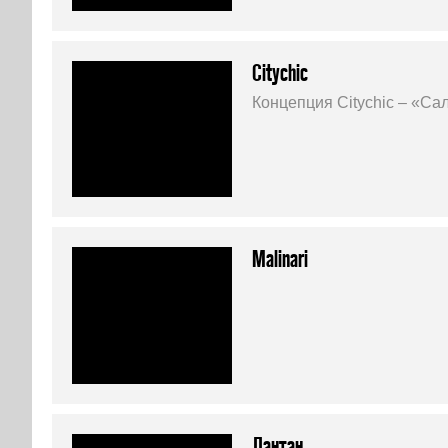
Citychic
Концепция Citychic – «Сал
Malinari
Лантан