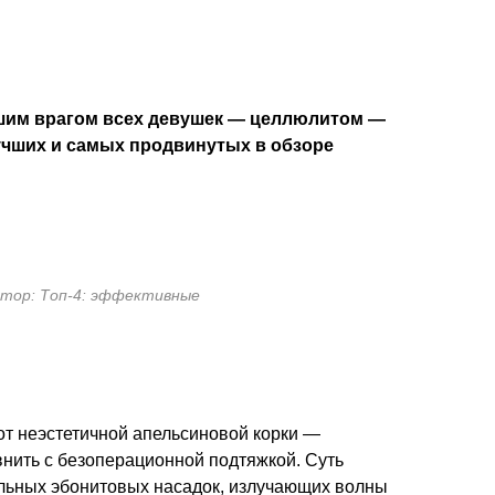
шим врагом всех девушек — целлюлитом —
лучших и самых продвинутых в обзоре
втор: Топ-4: эффективные
от неэстетичной апельсиновой корки —
нить с безоперационной подтяжкой. Суть
льных эбонитовых насадок, излучающих волны