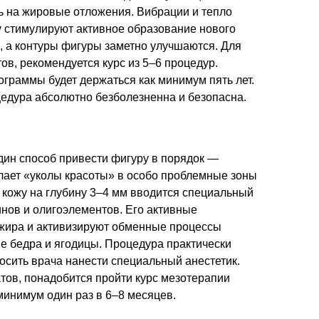
ть на жировые отложения. Вибрации и тепло
у стимулируют активное образование нового
, а контуры фигуры заметно улучшаются. Для
тов, рекомендуется курс из
5–6 процедур.
ограммы будет держаться как минимум пять лет.
цедура абсолютно безболезненна и безопасна.
дин способ привести фигуру в порядок —
елает «уколы красоты» в особо проблемные зоны
 кожу на глубину
3–4 мм
вводится специальный
инов и олигоэлементов. Его активные
 жира и активизируют обменные процессы
ие бедра и ягодицы. Процедура практически
осить врача нанести специальный анестетик.
тов, понадобится пройти курс мезотерапии
 минимум один раз в
6–8 месяцев.