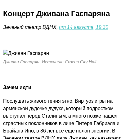
Концерт Дживана Гаспаряна
Зеленый театр ВДНХ,
пт 14 августа, 19.30
Дживан Гаспарян. Источник: Crocus City Hall
Зачем идти
Послушать живого гения этно. Виртуоз игры на
армянской дудочке дудуке, который подростком
выступал перед Сталиным, а много позже нашел
страстных поклонников в лице Питера Гэбриэла и
Брайана Ино, в 86 лет все еще полон энергии. В
Зеленом театре ВДНХ дядя Дживан, как называют