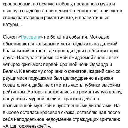
кровососами, но вечную любовь, преданного мужа и
пышную свадьбу в тени величественного леса рисуют в
своих фантазиях и романтичные, и прагматичные
натуры...
Сюжет «
Рассвета
» не богат на события. Молодые
обмениваются кольцами и летят отдыхать на далекий
бразильский остров, где проводят дни в объятиях друг
друга. Наступает время самой ожидаемой сцены всех
четырех фильмов: первой брачной ночи Эдварда и
Беллы. К великому огорчению фанатов, жаркий секс со
рвущимися подушками был целомудренно вырезан
создателями, дабы не отметать часть публики высоким
рейтингом. Авторы настроились на романтичную волну,
напустили амурной пыли и скрасили действо
возвышенной музыкой и чувственными диалогами. На
выходе осталась красивая сказка, оставляющая после
себя неподдельное недоумение страждущих зрителей:
«А где горяченькое?!».