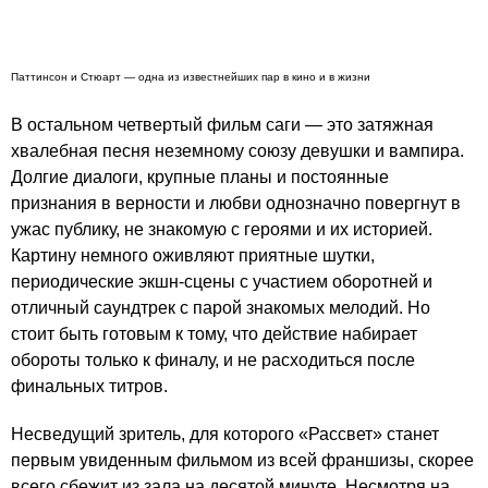
Паттинсон и Стюарт — одна из известнейших пар в кино и в жизни
В остальном четвертый фильм саги — это затяжная
хвалебная песня неземному союзу девушки и вампира.
Долгие диалоги, крупные планы и постоянные
признания в верности и любви однозначно повергнут в
ужас публику, не знакомую с героями и их историей.
Картину немного оживляют приятные шутки,
периодические экшн-сцены с участием оборотней и
отличный саундтрек с парой знакомых мелодий. Но
стоит быть готовым к тому, что действие набирает
обороты только к финалу, и не расходиться после
финальных титров.
Несведущий зритель, для которого «Рассвет» станет
первым увиденным фильмом из всей франшизы, скорее
всего сбежит из зала на десятой минуте. Несмотря на