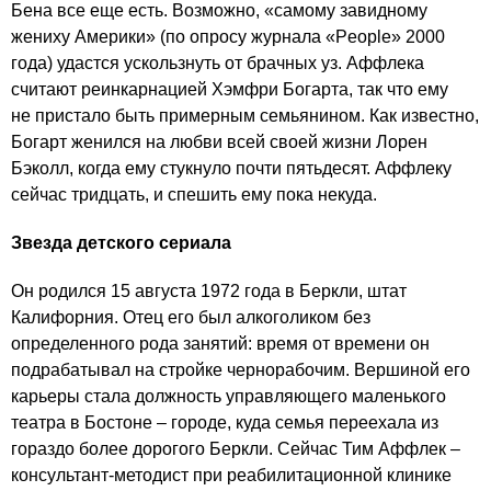
Бена все еще есть. Возможно, «самому завидному
жениху Америки» (по опросу журнала «People» 2000
года) удастся ускользнуть от брачных уз. Аффлека
считают реинкарнацией Хэмфри Богарта, так что ему
не пристало быть примерным семьянином. Как известно,
Богарт женился на любви всей своей жизни Лорен
Бэколл, когда ему стукнуло почти пятьдесят. Аффлеку
сейчас тридцать, и спешить ему пока некуда.
Звезда детского сериала
Он родился 15 августа 1972 года в Беркли, штат
Калифорния. Отец его был алкоголиком без
определенного рода занятий: время от времени он
подрабатывал на стройке чернорабочим. Вершиной его
карьеры стала должность управляющего маленького
театра в Бостоне – городе, куда семья переехала из
гораздо более дорогого Беркли. Сейчас Тим Аффлек –
консультант-методист при реабилитационной клинике