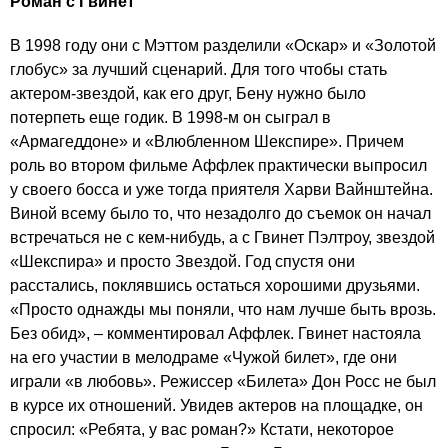
Роман с Гвинет
В 1998 году они с Мэттом разделили «Оскар» и «Золотой
глобус» за лучший сценарий. Для того чтобы стать
актером-звездой, как его друг, Бену нужно было
потерпеть еще годик. В 1998-м он сыграл в
«Армагеддоне» и «Влюбленном Шекспире». Причем
роль во втором фильме Аффлек практически выпросил
у своего босса и уже тогда приятеля Харви Вайнштейна.
Виной всему было то, что незадолго до съемок он начал
встречаться не с кем-нибудь, а с
Гвинет Пэлтроу
, звездой
«Шекспира» и просто Звездой. Год спустя они
расстались, поклявшись остаться хорошими друзьями.
«Просто однажды мы поняли, что нам лучше быть врозь.
Без обид», – комментировал Аффлек. Гвинет настояла
на его участии в мелодраме «Чужой билет», где они
играли «в любовь». Режиссер «Билета» Дон Росс не был
в курсе их отношений. Увидев актеров на площадке, он
спросил: «Ребята, у вас роман?» Кстати, некоторое