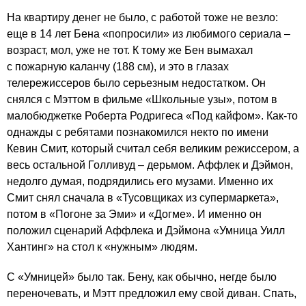
На квартиру денег не было, с работой тоже не везло:
еще в 14 лет Бена «попросили» из любимого сериала –
возраст, мол, уже не тот. К тому же Бен вымахал
с пожарную каланчу (188 см), и это в глазах
телережиссеров было серьезным недостатком. Он
снялся с Мэттом в фильме «Школьные узы», потом в
малобюджетке Роберта Родригеса «Под кайфом». Как-то
однажды с ребятами познакомился некто по имени
Кевин Смит, который считал себя великим режиссером, а
весь остальной Голливуд – дерьмом. Аффлек и Дэймон,
недолго думая, подрядились его музами. Именно их
Смит снял сначала в «Тусовщиках из супермаркета»,
потом в «Погоне за Эми» и «Догме». И именно он
положил сценарий Аффлека и Дэймона «Умница Уилл
Хантинг» на стол к «нужным» людям.
С «Умницей» было так. Бену, как обычно, негде было
переночевать, и Мэтт предложил ему свой диван. Спать,