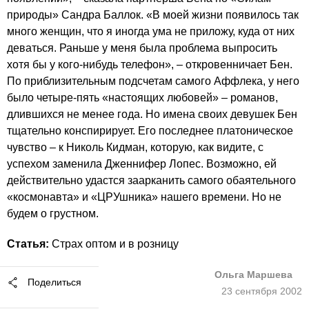
природы»
Сандра Баллок
. «В моей жизни появилось так
много женщин, что я иногда ума не приложу, куда от них
деваться. Раньше у меня была проблема выпросить
хотя бы у кого-нибудь телефон», – откровенничает Бен.
По приблизительным подсчетам самого Аффлека, у него
было четыре-пять «настоящих любовей» – романов,
длившихся не менее года. Но имена своих девушек Бен
тщательно конспирирует. Его последнее платоническое
чувство – к
Николь Кидман
, которую, как видите, с
успехом заменила Дженнифер Лопес. Возможно, ей
действительно удастся заарканить самого обаятельного
«космонавта» и «ЦРУшника» нашего времени. Но не
будем о грустном.
Статья:
Страх оптом и в розницу
Ольга Маршева
Поделиться
23 сентября 2002