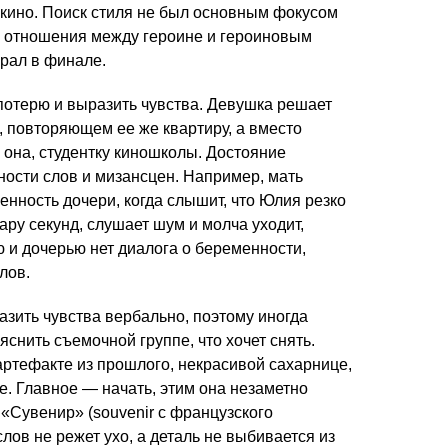
ь кино. Поиск стиля не был основным фокусом
е отношения между героине и героиновым
рал в финале.
потерю и выразить чувства. Девушка решает
 повторяющем ее же квартиру, а вместо
к она, студентку киношколы. Достояние
ности слов и мизансцен. Например, мать
енность дочери, когда слышит, что Юлия резко
ару секунд, слушает шум и молча уходит,
 и дочерью нет диалога о беременности,
лов.
азить чувства вербально, поэтому иногда
яснить съемочной группе, что хочет снять.
артефакте из прошлого, некрасивой сахарнице,
е. Главное — начать, этим она незаметно
«Сувенир» (souvenir с французского
лов не режет ухо, а деталь не выбивается из