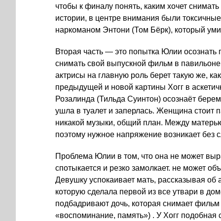
чтобы к финалу понять, каким хочет снимат
истории, в центре внимания были токсичны
наркоманом Энтони (Том Бёрк), который уми
Вторая часть — это попытка Юлии осознать 
снимать свой выпускной фильм в павильоне,
актрисы на главную роль берет такую же, ка
предыдущей и новой картины Хогг в аскетич
Розалинда (Тильда Суинтон) осознаёт берем
ушла в туалет и заперлась. Женщина стоит п
никакой музыки, общий план. Между матерью
поэтому нужное напряжение возникает без с
Проблема Юлии в том, что она не может выр
спотыкается и резко замолкает. не может объ
Девушку успокаивает мать, рассказывая об 
которую сделала первой из все утвари в дом
подбадривают дочь, которая снимает фильм 
«воспоминание, память») . У Хогг подобная с