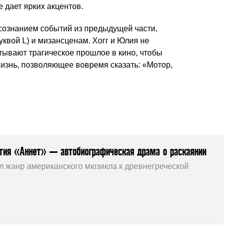
е дает ярких акцентов.
осознанием событий из предыдущей части,
уквой L) и мизансценам. Хогг и Юлия не
тывают трагическое прошлое в кино, чтобы
жизнь, позволяющее вовремя сказать: «Мотор,
тия «Аннет» — автобиографическая драма о раскаянии
л жанр американского мюзикла к древнегреческой