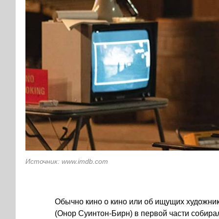
Источник: www.imdb.com
Обычно кино о кино или об ищущих художника
(Онор Суинтон-Бирн) в первой части собира