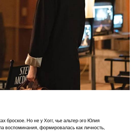
х броское. Но не у Хогг, чье альтер-эго Юлия
ла воспоминания, формировалась как личность,