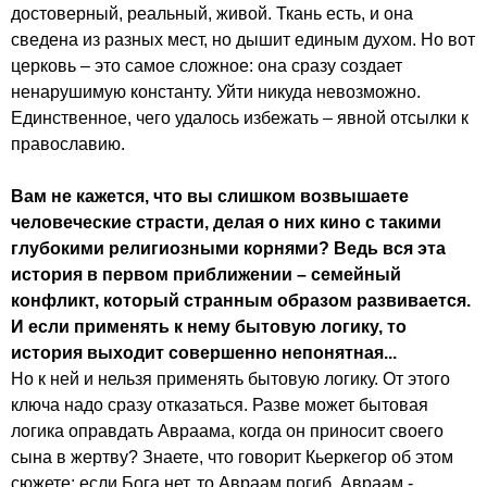
достоверный, реальный, живой. Ткань есть, и она
сведена из разных мест, но дышит единым духом. Но вот
церковь – это самое сложное: она сразу создает
ненарушимую константу. Уйти никуда невозможно.
Единственное, чего удалось избежать – явной отсылки к
православию.
Вам не кажется, что вы слишком возвышаете
человеческие страсти, делая о них кино с такими
глубокими религиозными корнями? Ведь вся эта
история в первом приближении – семейный
конфликт, который странным образом развивается.
И если применять к нему бытовую логику, то
история выходит совершенно непонятная...
Но к ней и нельзя применять бытовую логику. От этого
ключа надо сразу отказаться. Разве может бытовая
логика оправдать Авраама, когда он приносит своего
сына в жертву? Знаете, что говорит Кьеркегор об этом
сюжете: если Бога нет, то Авраам погиб, Авраам -