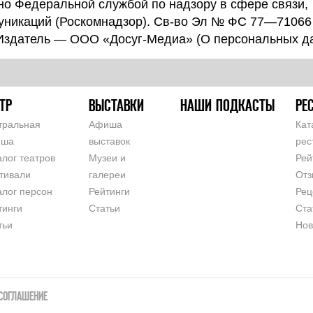
о Федеральной службой по надзору в сфере связи,
уникаций (Роскомнадзор). Св-во Эл № ФС 77—71066
 Издатель — ООО «Досуг-Медиа» (
О персональных д
ТР
ВЫСТАВКИ
НАШИ ПОДКАСТЫ
РЕ
тральная
Афиша
Кат
иша
выставок
рес
алог театров
Музеи и
Рей
тивали
галереи
Отз
алог персон
Рейтинги
Рец
тинги
Статьи
Ста
тьи
Нов
СОГЛАШЕНИЕ