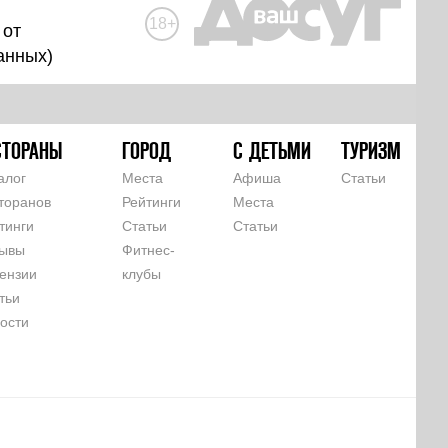
18+
 от
анных
)
СТОРАНЫ
ГОРОД
С ДЕТЬМИ
ТУРИЗМ
алог
Места
Афиша
Статьи
торанов
Рейтинги
Места
тинги
Статьи
Статьи
ывы
Фитнес-
ензии
клубы
тьи
ости