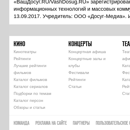
«ВашДосуг.RU/VashDosug.RU» зарегистрирован
информационных технологий и массовых комм
13.09.2017. Учредитель: ООО «Досуг-Медиа».
КИНО
КОНЦЕРТЫ
ТЕА
Кинотеатры
Концертная афиша
Теа
Рейтинги
Концертные залы и
аф
Лучшие рейтинги
клубы
Кат
фильмов
Фестивали
Фес
Каталог фильмов
Рейтинги
Кат
Каталог сериалов
Статьи
Рей
Подборки по темам
Ста
Каталог персон
Обзоры и статьи
КОМАНДА
РЕКЛАМА НА САЙТЕ
ПАРТНЕРЫ
ПОЛЬЗОВАТЕЛЬСКОЕ 