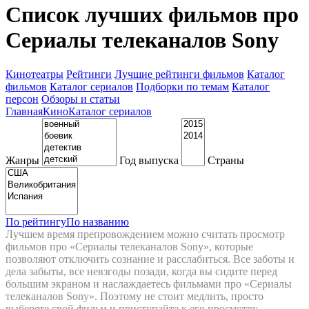
Список лучших фильмов про
Сериалы телеканалов Sony
Кинотеатры
Рейтинги
Лучшие рейтинги фильмов
Каталог
фильмов
Каталог сериалов
Подборки по темам
Каталог
персон
Обзоры и статьи
Главная
Кино
Каталог сериалов
Жанры
Год выпуска
Страны
По рейтингу
По названию
Лучшем время препровождением можно считать просмотр
фильмов про «Сериалы телеканалов Sony», которые
позволяют отключить сознание и расслабиться. Все заботы и
дела забыты, все невзгоды позади, когда вы сидите перед
большим экраном и наслаждаетесь фильмами про «Сериалы
телеканалов Sony». Поэтому не стоит медлить, просто
выберете свой фильм и приступайте к его просмотру.