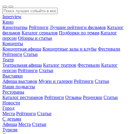
Innerview
Кино
Кинотеатры
Рейтинги
Лучшие рейтинги фильмов
Каталог
фильмов
Каталог сериалов
Подборки по темам
Каталог
персон
Обзоры и статьи
Концерты
Концертная афиша
Концертные залы и клубы
Фестивали
Рейтинги
Статьи
Театр
Театральная афиша
Каталог театров
Фестивали
Каталог
персон
Рейтинги
Статьи
Выставки
Афиша выставок
Музеи и галереи
Рейтинги
Статьи
Наши подкасты
Рестораны
Каталог ресторанов
Рейтинги
Отзывы
Рецензии
Статьи
Новости
Город
Места
Рейтинги
Статьи
С детьми
Афиша
Места
Статьи
Туризм