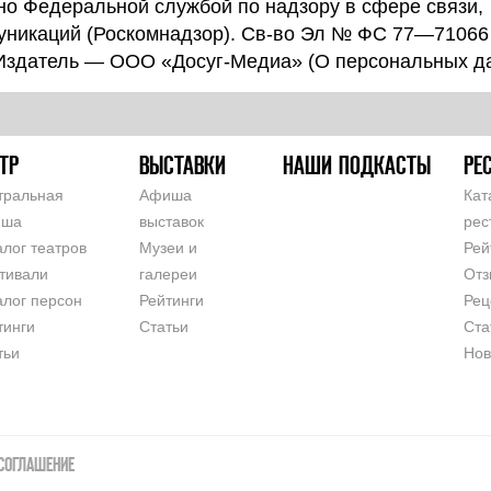
о Федеральной службой по надзору в сфере связи,
уникаций (Роскомнадзор). Св-во Эл № ФС 77—71066
 Издатель — ООО «Досуг-Медиа» (
О персональных д
ТР
ВЫСТАВКИ
НАШИ ПОДКАСТЫ
РЕ
тральная
Афиша
Кат
иша
выставок
рес
алог театров
Музеи и
Рей
тивали
галереи
Отз
алог персон
Рейтинги
Рец
тинги
Статьи
Ста
тьи
Нов
СОГЛАШЕНИЕ