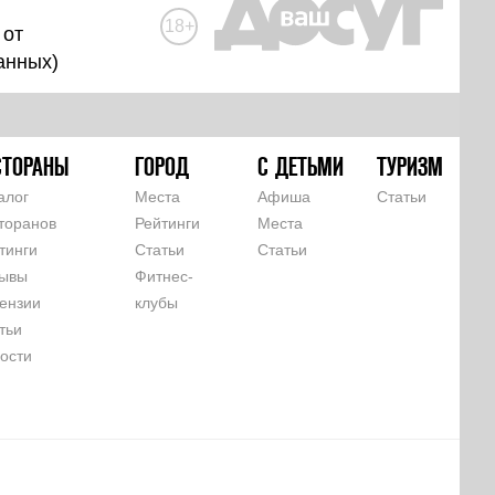
18+
 от
анных
)
СТОРАНЫ
ГОРОД
С ДЕТЬМИ
ТУРИЗМ
алог
Места
Афиша
Статьи
торанов
Рейтинги
Места
тинги
Статьи
Статьи
ывы
Фитнес-
ензии
клубы
тьи
ости