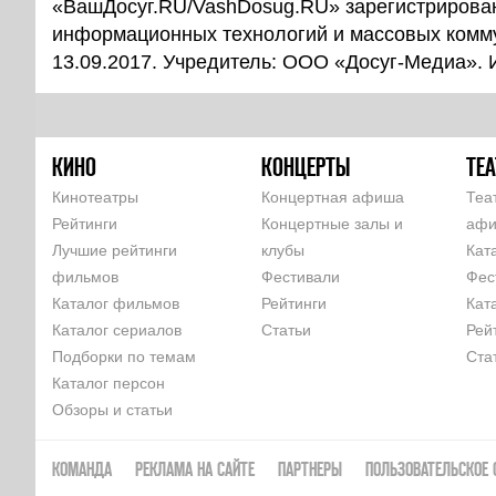
«ВашДосуг.RU/VashDosug.RU» зарегистрирован
информационных технологий и массовых комм
13.09.2017. Учредитель: ООО «Досуг-Медиа».
КИНО
КОНЦЕРТЫ
ТЕА
Кинотеатры
Концертная афиша
Теа
Рейтинги
Концертные залы и
аф
Лучшие рейтинги
клубы
Кат
фильмов
Фестивали
Фес
Каталог фильмов
Рейтинги
Кат
Каталог сериалов
Статьи
Рей
Подборки по темам
Ста
Каталог персон
Обзоры и статьи
КОМАНДА
РЕКЛАМА НА САЙТЕ
ПАРТНЕРЫ
ПОЛЬЗОВАТЕЛЬСКОЕ 