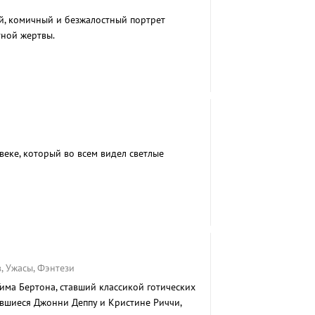
й, комичный и безжалостный портрет
тной жертвы.
еке, который во всем видел светлые
, Ужасы, Фэнтези
има Бертона, ставший классикой готических
авшиеся Джонни Деппу и Кристине Риччи,