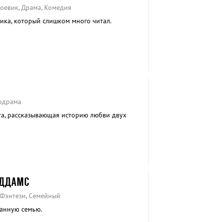
оевик, Драма, Комедия
ка, который слишком много читал.
одрама
та, рассказывающая историю любви двух
АДДАМС
 Фэнтези, Семейный
анную семью.