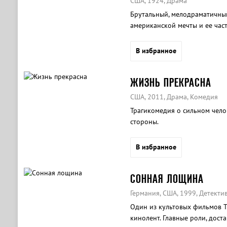
США, 1924, Драма
Брутальный, мелодраматичны
американской мечты и ее час
В избранное
ЖИЗНЬ ПРЕКРАСНА
США, 2011, Драма, Комедия
Трагикомедия о сильном челов
стороны.
В избранное
СОННАЯ ЛОЩИНА
Германия, США, 1999, Детектив
Один из культовых фильмов Т
кинолент. Главные роли, дост