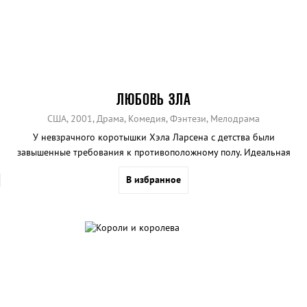
ЛЮБОВЬ ЗЛА
США, 2001, Драма, Комедия, Фэнтези, Мелодрама
У невзрачного коротышки Хэла Ларсена с детства были
завышенные требования к противоположному полу. Идеальная
женщина в его представлении должна обладать лицом Мишель
В избранное
Пфайффер, телом Бритни Спирс и грудью Памелы Андерсон.