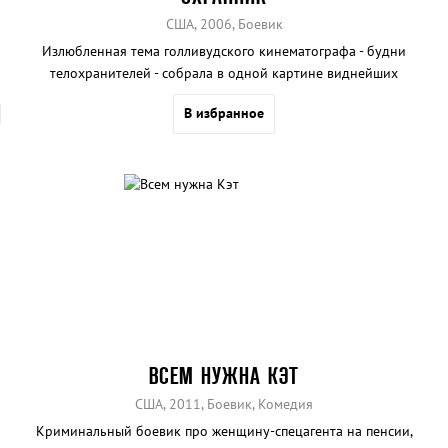
США, 2006, Боевик
Излюбленная тема голливудского кинематографа - будни
телохранителей - собрала в одной картине виднейших
американских звезд. Не все спокойно в Белом доме. Специальный
В избранное
агент Пит Гаррисон исполнен уверенности, что президенту грозит
опасность. Но его почти собачьи верность и чутье выведут его на
след предателя.
ВСЕМ НУЖНА КЭТ
США, 2011, Боевик, Комедия
Криминальный боевик про женщину-спецагента на пенсии,