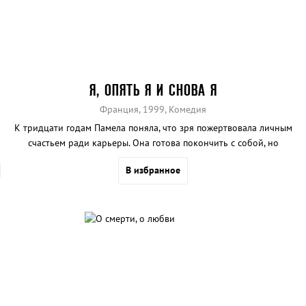
Я, ОПЯТЬ Я И СНОВА Я
Франция, 1999, Комедия
К тридцати годам Памела поняла, что зря пожертвовала личным
счастьем ради карьеры. Она готова покончить с собой, но
внезапно попадает в альтернативную реальность, где выходит
В избранное
замуж по любви и рожает детей. Сумеет ли она вписаться в новую
роль?