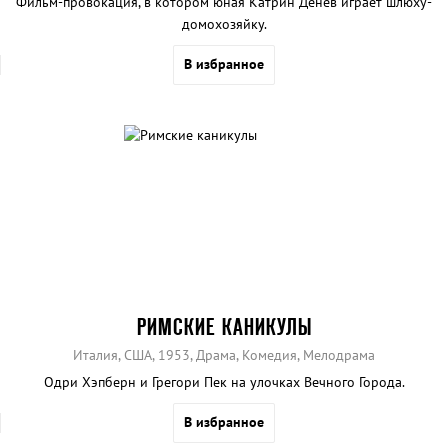
Фильм-провокация, в котором юная Катрин Денев играет шлюху-
домохозяйку.
В избранное
РИМСКИЕ КАНИКУЛЫ
Италия, США, 1953, Драма, Комедия, Мелодрама
Одри Хэпберн и Грегори Пек на улочках Вечного Города.
В избранное