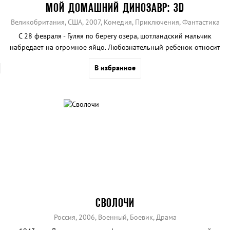
МОЙ ДОМАШНИЙ ДИНОЗАВР: 3D
Великобритания, США, 2007, Комедия, Приключения, Фантастика
С 28 февраля - Гуляя по берегу озера, шотландский мальчик
набредает на огромное яйцо. Любознательный ребенок относит
таинственную находку домой, и вскоре на свет появляется
В избранное
маленькое Лохнесское чудовище…
СВОЛОЧИ
Россия, 2006, Военный, Боевик, Драма