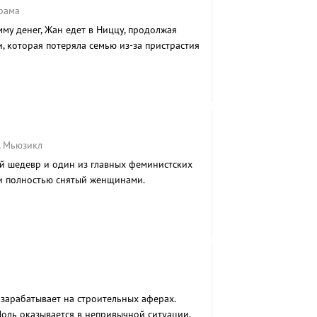
рама
му денег, Жан едет в Ниццу, продолжая
и, которая потеряла семью из-за пристрастия
, Мьюзикл
й шедевр и один из главных феминистских
и полностью снятый женщинами.
зарабатывает на строительных аферах.
Поль оказывается в непривычной ситуации.