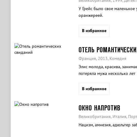
Великобритания, 1999, Детек
У Грейс было свое маленькое 
оранжереей.
В избранное
ОТЕЛЬ РОМАНТИЧЕСКИ
Франция, 2013, Комедия
Элис молода, красива, занима
потеряла мужа несколько лет 
просто эталон счастливой же
В избранное
ОКНО НАПРОТИВ
Великобритания, Италия, Порт
Нацизм, амнезия, адюльтер з