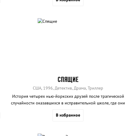
прошлое.
СПЯЩИЕ
США, 1996, Детектив, Драма, Триллер
История четырех нью-йоркских друзей после трагической
случайности оказавшихся в исправительной школе, где они
становятся жертвами сексуального насилия со стороны
В избранное
охранников-садистов.