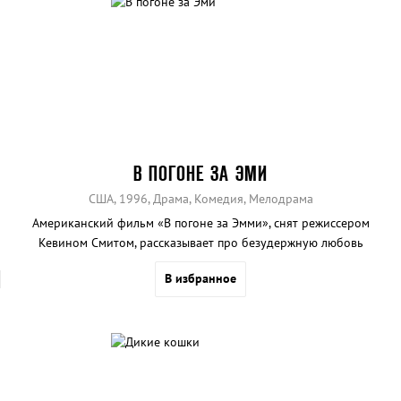
В ПОГОНЕ ЗА ЭМИ
США, 1996, Драма, Комедия, Мелодрама
Американский фильм «В погоне за Эмми», снят режиссером
Кевином Смитом, рассказывает про безудержную любовь
молодого художника к девушке с очень богатым сексуальным
В избранное
прошлым.