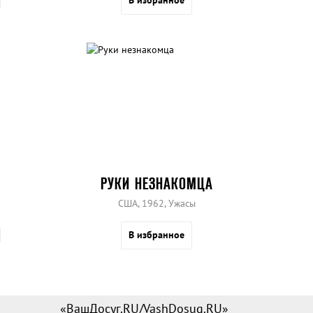
РУКИ НЕЗНАКОМЦА
США, 1962, Ужасы
В избранное
«ВашДосуг.RU/VashDosug.RU»