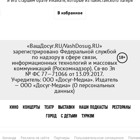
и его старшем брате Инайате, которые из пакистанского лагеря
для беженцев отправляются в Лондон. Через Иран, Турцию,
В избранное
Италию и Францию, пешком через горы, в автобусах, в трейлерах,
в контейнерах для перевозки грузов.
«ВашДосуг.RU/VashDosug.RU»
зарегистрировано Федеральной службой
по надзору в сфере связи,
18+
информационных технологий и массовых
коммуникаций (Роскомнадзор). Св-во Эл
№ ФС 77—71066 от 13.09.2017.
Учредитель: ООО «Досуг-Медиа». Издатель
— ООО «Досуг-Медиа» (
О персональных
данных
)
КИНО
КОНЦЕРТЫ
ТЕАТР
ВЫСТАВКИ
НАШИ ПОДКАСТЫ
РЕСТОРАНЫ
ГОРОД
С ДЕТЬМИ
ТУРИЗМ
Команда
Реклама на сайте
Партнеры
Пользовательское соглашение
Полная