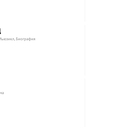
Д
Мьюзикл, Биография
ма