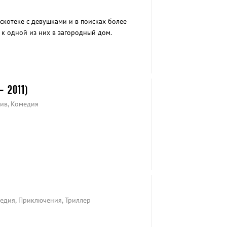
скотеке с девушками и в поисках более
 к одной из них в загородный дом.
 бы быть намного приятнее, если бы не
 2011)
тив, Комедия
медия, Приключения, Триллер