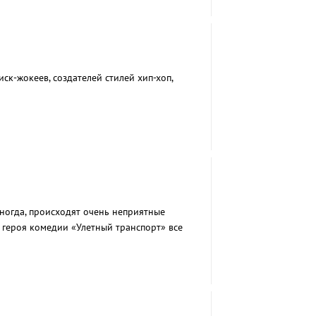
ск-жокеев, создателей стилей хип-хоп,
иногда, происходят очень неприятные
 героя комедии «Улетный транспорт» все
 который он отведал на борту авиалайнера…