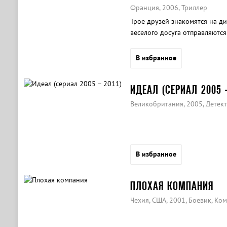
Франция, 2006, Триллер
Трое друзей знакомятся на ди
веселого досуга отправляются
Проведенное ими время могло
сумасшедший садовник.
В избранное
ИДЕАЛ (СЕРИАЛ 2005 –
Великобритания, 2005, Детек
В избранное
ПЛОХАЯ КОМПАНИЯ
Чехия, США, 2001, Боевик, Ко