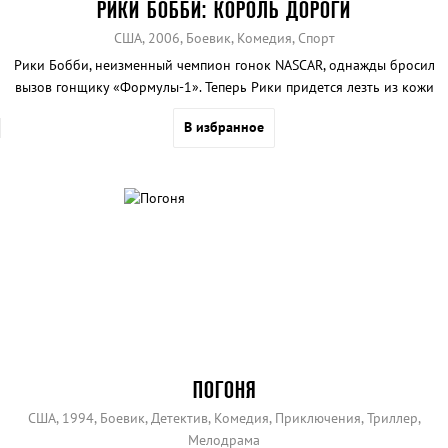
РИКИ БОББИ: КОРОЛЬ ДОРОГИ
США, 2006, Боевик, Комедия, Спорт
Рики Бобби, неизменный чемпион гонок NASCAR, однажды бросил
вызов гонщику «Формулы-1». Теперь Рики придется лезть из кожи
вон, чтобы доказать всем и главным образом себе, что он
В избранное
действительно чемпион.
ПОГОНЯ
США, 1994, Боевик, Детектив, Комедия, Приключения, Триллер,
Мелодрама