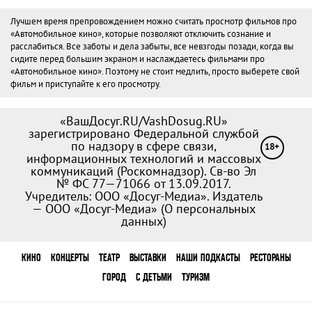
Лучшем время препровождением можно считать просмотр фильмов про
«Автомобильное кино», которые позволяют отключить сознание и
расслабиться. Все заботы и дела забыты, все невзгоды позади, когда вы
сидите перед большим экраном и наслаждаетесь фильмами про
«Автомобильное кино». Поэтому не стоит медлить, просто выберете свой
фильм и приступайте к его просмотру.
«ВашДосуг.RU/VashDosug.RU»
зарегистрировано Федеральной службой
по надзору в сфере связи,
18+
информационных технологий и массовых
коммуникаций (Роскомнадзор). Св-во Эл
№ ФС 77—71066 от 13.09.2017.
Учредитель: ООО «Досуг-Медиа». Издатель
— ООО «Досуг-Медиа» (
О персональных
данных
)
КИНО
КОНЦЕРТЫ
ТЕАТР
ВЫСТАВКИ
НАШИ ПОДКАСТЫ
РЕСТОРАНЫ
ГОРОД
С ДЕТЬМИ
ТУРИЗМ