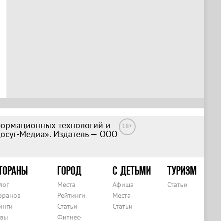
формационных технологий и
18+
Досуг-Медиа». Издатель — ООО
ТОРАНЫ
ГОРОД
С ДЕТЬМИ
ТУРИЗМ
лог
Места
Афиша
Статьи
оранов
Рейтинги
Места
инги
Статьи
Статьи
вы
Фитнес-