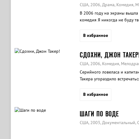
США, 2006, Драма, Комедия, 
В 2006 году на экраны вышла
комедия Я никогда не буду тв
известные актёры.
В избранное
СДОХНИ, ДЖОН ТАКЕР
США, 2006, Комедия, Мелодра
Серийного ловеласа и капит
Такера угораздило встречатьс
предстоит почувствовать на с
В избранное
ШАГИ ПО ВОДЕ
США, 2003, Документальный, 