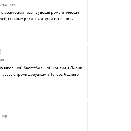
Мелодрама
 классическая голливудская романтическая
оей, главные роли в которой исполнили
!
ма
ана школьной баскетбольной команды Джона
я сразу с тремя девушками. Теперь бедняге
ебе всю силу мести трех обманутых девиц.
Спорт