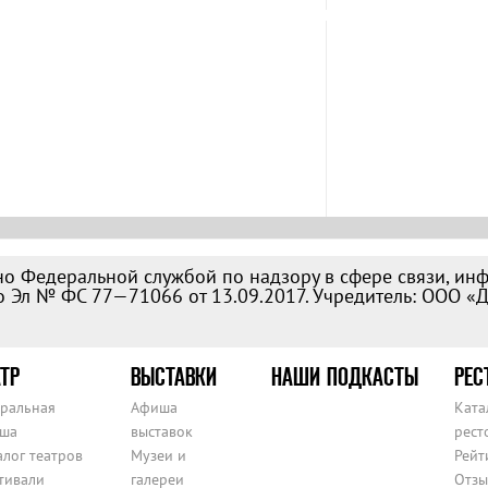
о Федеральной службой по надзору в сфере связи, ин
 Эл № ФС 77—71066 от 13.09.2017. Учредитель: ООО «
ТР
ВЫСТАВКИ
НАШИ ПОДКАСТЫ
РЕС
тральная
Афиша
Ката
ша
выставок
рест
алог театров
Музеи и
Рейт
тивали
галереи
Отзы