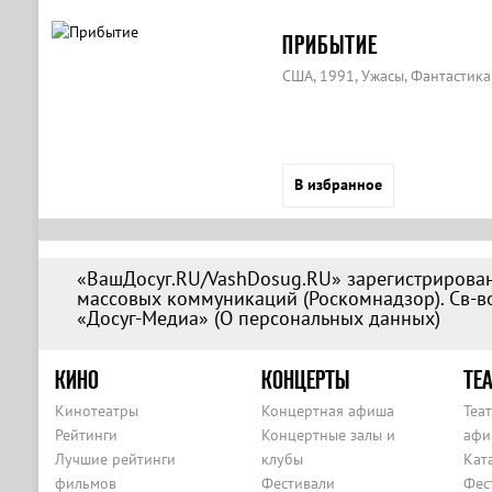
ПРИБЫТИЕ
США, 1991, Ужасы, Фантастика
В избранное
«ВашДосуг.RU/VashDosug.RU» зарегистрирован
массовых коммуникаций (Роскомнадзор). Св-во
«Досуг-Медиа» (
О персональных данных
)
КИНО
КОНЦЕРТЫ
ТЕА
Кинотеатры
Концертная афиша
Теа
Рейтинги
Концертные залы и
афи
Лучшие рейтинги
клубы
Кат
фильмов
Фестивали
Фес