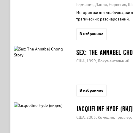
Германия, Дания, Норвегия, Ш
История жизни «набело», жизн
трагических разочарований.
В избранное
SEX: THE ANNABEL CH
США, 1999, Документальный
В избранное
JACQUELINE HYDE (ВИД
США, 2005, Комедия, Триллер,