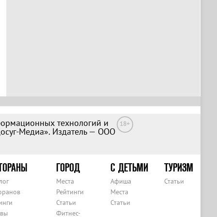
формационных технологий и
18+
Досуг-Медиа». Издатель — ООО
ТОРАНЫ
ГОРОД
С ДЕТЬМИ
ТУРИЗМ
лог
Места
Афиша
Статьи
оранов
Рейтинги
Места
инги
Статьи
Статьи
вы
Фитнес-