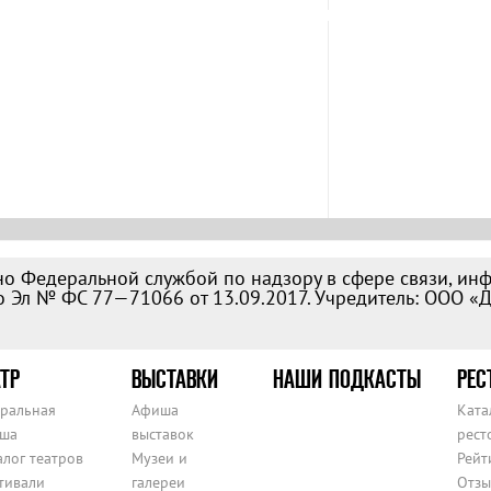
о Федеральной службой по надзору в сфере связи, ин
 Эл № ФС 77—71066 от 13.09.2017. Учредитель: ООО «
ТР
ВЫСТАВКИ
НАШИ ПОДКАСТЫ
РЕС
тральная
Афиша
Ката
ша
выставок
рест
алог театров
Музеи и
Рейт
тивали
галереи
Отзы