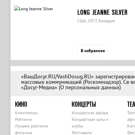
LONG JEANNE SILVER
США, 1977, Комедия
В избранное
«ВашДосуг.RU/VashDosug.RU» зарегистрирован
массовых коммуникаций (Роскомнадзор). Св-во
«Досуг-Медиа» (
О персональных данных
)
КИНО
КОНЦЕРТЫ
ТЕА
Кинотеатры
Концертная афиша
Теа
Рейтинги
Концертные залы и
афи
Лучшие рейтинги
клубы
Кат
фильмов
Фестивали
Фес