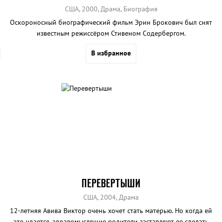
США, 2000, Драма, Биография
Оскороносный биографический фильм Эрин Брокович был снят
известным режиссёром Стивеном Содербергом.
В избранное
ПЕРЕВЕРТЫШИ
США, 2004, Драма
12-летняя Авива Виктор очень хочет стать матерью. Но когда ей
это удается, здравомыслящие родители заставляют ее сделать