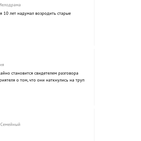
 Мелодрама
я 10 лет надумал возродить старые
ия
айно становится свидетелем разговора
риятеля о том, что они наткнулись на труп
роги.
, Семейный