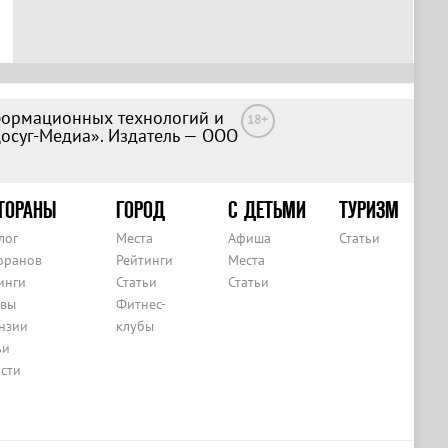
формационных технологий и
18+
Досуг-Медиа». Издатель — ООО
ТОРАНЫ
ГОРОД
С ДЕТЬМИ
ТУРИЗМ
лог
Места
Афиша
Статьи
оранов
Рейтинги
Места
инги
Статьи
Статьи
вы
Фитнес-
нзии
клубы
ьи
сти