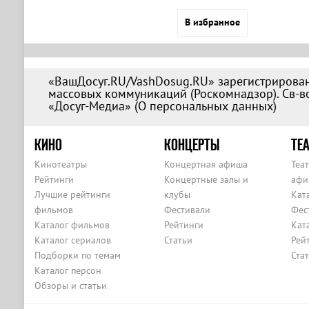
В избранное
«ВашДосуг.RU/VashDosug.RU» зарегистрирован
массовых коммуникаций (Роскомнадзор). Св-во
«Досуг-Медиа» (
О персональных данных
)
КИНО
КОНЦЕРТЫ
ТЕА
Кинотеатры
Концертная афиша
Теа
Рейтинги
Концертные залы и
афи
Лучшие рейтинги
клубы
Кат
фильмов
Фестивали
Фес
Каталог фильмов
Рейтинги
Кат
Каталог сериалов
Статьи
Рей
Подборки по темам
Ста
Каталог персон
Обзоры и статьи