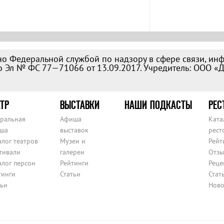
о Федеральной службой по надзору в сфере связи, ин
 Эл № ФС 77—71066 от 13.09.2017. Учредитель: ООО «
ТР
ВЫСТАВКИ
НАШИ ПОДКАСТЫ
РЕС
тральная
Афиша
Ката
ша
выставок
рест
алог театров
Музеи и
Рейт
тивали
галереи
Отзы
алог персон
Рейтинги
Реце
тинги
Статьи
Стат
тьи
Ново