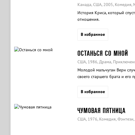
Канада, США, 2005, Комедия,
История Криса, который спуст
отношения.
В избранное
ОСТАНЬСЯ СО МНОЙ
США, 1986, Драма, Приключен
Молодой мальчуган Верн случ
своего старшего брата и его п
Рея в лесу около железной до
В избранное
ЧУМОВАЯ ПЯТНИЦА
США, 1976, Комедия, Фэнтези