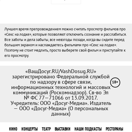
Лучшем время препровождением можно считать просмотр фильмов про
«Секс на лодке», которые позволяют отключить сознание и расслабиться.
Все заботы и дела забыты, все невзгоды позади, когда вы сидите перед
большим экраном и наслаждаетесь фильмами про «Секс на лодке».
Поэтому не стоит медлить, просто выберете свой фильм и приступайте к
его просмотру.
«ВашДосуг.RU/VashDosug.RU»
зарегистрировано Федеральной службой
по надзору в сфере связи,
18+
информационных технологий и массовых
коммуникаций (Роскомнадзор). Св-во Эл
№ ФС 77—71066 от 13.09.2017.
Учредитель: ООО «Досуг-Медиа». Издатель
— ООО «Досуг-Медиа» (
О персональных
данных
)
КИНО
КОНЦЕРТЫ
ТЕАТР
ВЫСТАВКИ
НАШИ ПОДКАСТЫ
РЕСТОРАНЫ