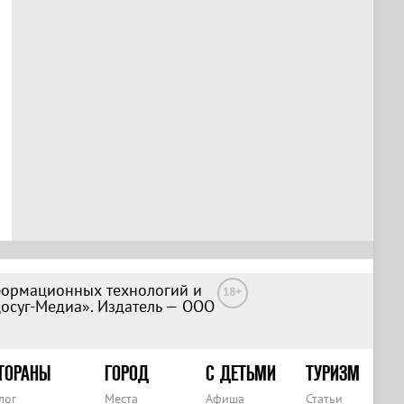
формационных технологий и
18+
Досуг-Медиа». Издатель — ООО
ТОРАНЫ
ГОРОД
С ДЕТЬМИ
ТУРИЗМ
лог
Места
Афиша
Статьи