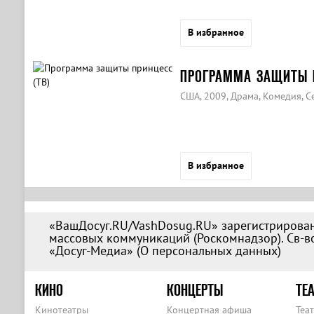
В избранное
ПРОГРАММА ЗАЩИТЫ П
США, 2009, Драма, Комедия, 
В избранное
«ВашДосуг.RU/VashDosug.RU» зарегистрирован
массовых коммуникаций (Роскомнадзор). Св-во
«Досуг-Медиа» (
О персональных данных
)
КИНО
КОНЦЕРТЫ
ТЕА
Кинотеатры
Концертная афиша
Теа