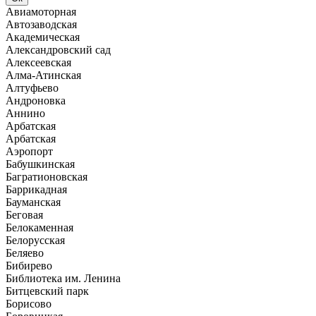
Авиамоторная
Автозаводская
Академическая
Александровский сад
Алексеевская
Алма-Атинская
Алтуфьево
Андроновка
Аннино
Арбатская
Арбатская
Аэропорт
Бабушкинская
Багратионовская
Баррикадная
Бауманская
Беговая
Белокаменная
Белорусская
Беляево
Бибирево
Библиотека им. Ленина
Битцевский парк
Борисово