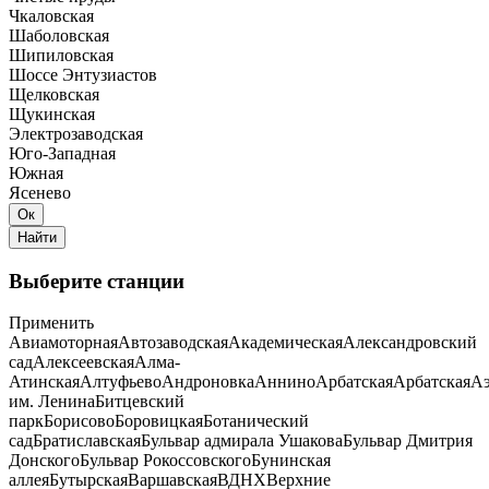
Чкаловская
Шаболовская
Шипиловская
Шоссе Энтузиастов
Щелковская
Щукинская
Электрозаводская
Юго-Западная
Южная
Ясенево
Выберите станции
Применить
Авиамоторная
Автозаводская
Академическая
Александровский
сад
Алексеевская
Алма-
Атинская
Алтуфьево
Андроновка
Аннино
Арбатская
Арбатская
Аэ
им. Ленина
Битцевский
парк
Борисово
Боровицкая
Ботанический
сад
Братиславская
Бульвар адмирала Ушакова
Бульвар Дмитрия
Донского
Бульвар Рокоссовского
Бунинская
аллея
Бутырская
Варшавская
ВДНХ
Верхние