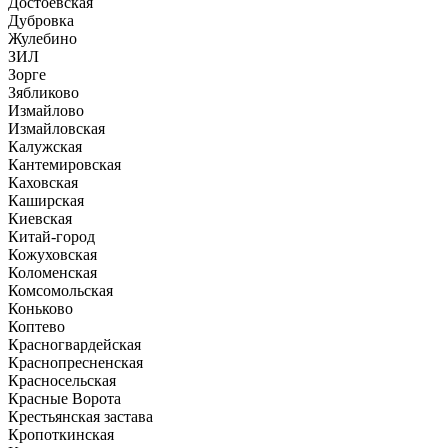
Достоевская
Дубровка
Жулебино
ЗИЛ
Зорге
Зябликово
Измайлово
Измайловская
Калужская
Кантемировская
Каховская
Каширская
Киевская
Китай-город
Кожуховская
Коломенская
Комсомольская
Коньково
Коптево
Красногвардейская
Краснопресненская
Красносельская
Красные Ворота
Крестьянская застава
Кропоткинская