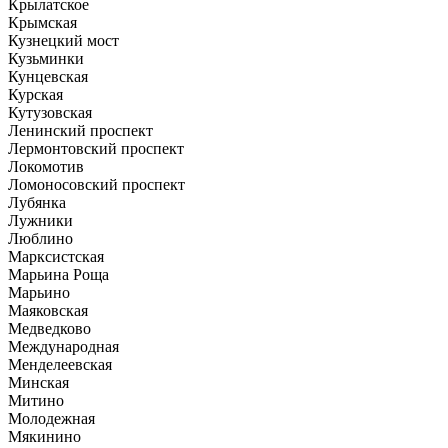
Крылатское
Крымская
Кузнецкий мост
Кузьминки
Кунцевская
Курская
Кутузовская
Ленинский проспект
Лермонтовский проспект
Локомотив
Ломоносовский проспект
Лубянка
Лужники
Люблино
Марксистская
Марьина Роща
Марьино
Маяковская
Медведково
Международная
Менделеевская
Минская
Митино
Молодежная
Мякинино