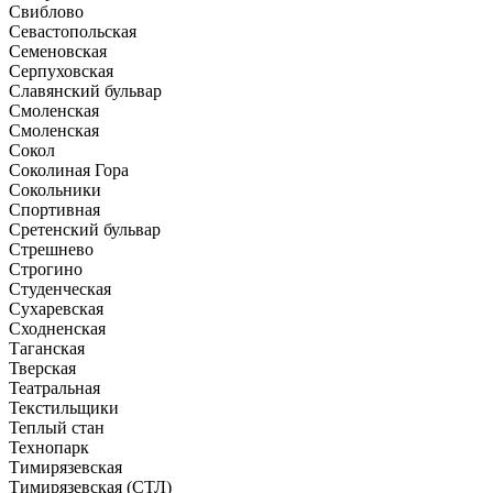
Свиблово
Севастопольская
Семеновская
Серпуховская
Славянский бульвар
Смоленская
Смоленская
Сокол
Соколиная Гора
Сокольники
Спортивная
Сретенский бульвар
Стрешнево
Строгино
Студенческая
Сухаревская
Сходненская
Таганская
Тверская
Театральная
Текстильщики
Теплый стан
Технопарк
Тимирязевская
Тимирязевская (СТЛ)