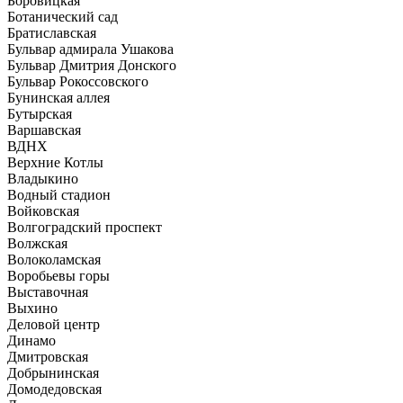
Боровицкая
Ботанический сад
Братиславская
Бульвар адмирала Ушакова
Бульвар Дмитрия Донского
Бульвар Рокоссовского
Бунинская аллея
Бутырская
Варшавская
ВДНХ
Верхние Котлы
Владыкино
Водный стадион
Войковская
Волгоградский проспект
Волжская
Волоколамская
Воробьевы горы
Выставочная
Выхино
Деловой центр
Динамо
Дмитровская
Добрынинская
Домодедовская