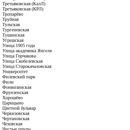
Третьяковская (КалЛ)
Третьяковская (КРЛ)
Тропарёво
Трубная
Тульская
Тургеневская
Тушинская
Угрешская
Улица 1905 года
Улица академика Янгеля
Улица Горчакова
Улица Скобелевская
Улица Старокачаловская
Университет
Филевский парк
Фили
Фонвизинская
Фрунзенская
Хорошёво
Царицыно
Цветной бульвар
Черкизовская
Чертановская
Чеховская
Чистые пруды