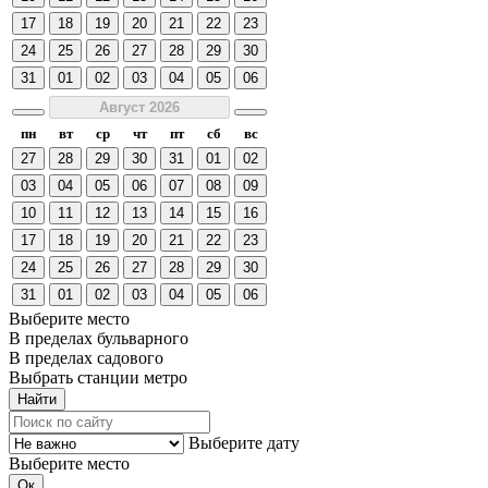
17
18
19
20
21
22
23
24
25
26
27
28
29
30
31
01
02
03
04
05
06
Август 2026
пн
вт
ср
чт
пт
сб
вс
27
28
29
30
31
01
02
03
04
05
06
07
08
09
10
11
12
13
14
15
16
17
18
19
20
21
22
23
24
25
26
27
28
29
30
31
01
02
03
04
05
06
Выберите место
В пределах бульварного
В пределах садового
Выбрать станции метро
Выберите дату
Выберите место