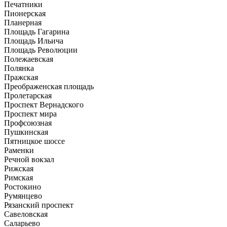
Печатники
Пионерская
Планерная
Площадь Гагарина
Площадь Ильича
Площадь Революции
Полежаевская
Полянка
Пражская
Преображенская площадь
Пролетарская
Проспект Вернадского
Проспект мира
Профсоюзная
Пушкинская
Пятницкое шоссе
Раменки
Речной вокзал
Рижская
Римская
Ростокино
Румянцево
Рязанский проспект
Савеловская
Саларьево