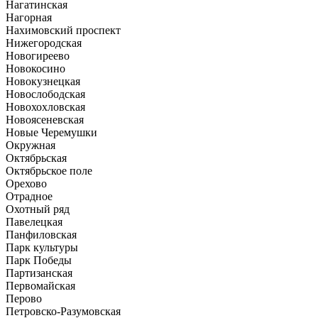
Нагатинская
Нагорная
Нахимовский проспект
Нижегородская
Новогиреево
Новокосино
Новокузнецкая
Новослободская
Новохохловская
Новоясеневская
Новые Черемушки
Окружная
Октябрьская
Октябрьское поле
Орехово
Отрадное
Охотный ряд
Павелецкая
Панфиловская
Парк культуры
Парк Победы
Партизанская
Первомайская
Перово
Петровско-Разумовская